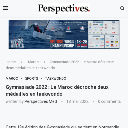
Home
Maroc
Gymnasiade 2022 : Le Maroc décroche
deux médailles en taekwondo
MAROC
SPORTS
TAEKWONDO
Gymnasiade 2022 : Le Maroc décroche deux
médailles en taekwondo
written by
Perspectives Med
18 mai 2022
0 comments
Cette 19e édition des Gymnasiade qui se tient en Normandie,