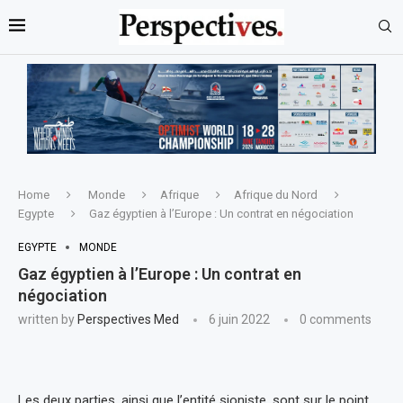
Home
Monde
Afrique
Afrique du Nord
Egypte
Gaz égyptien à l’Europe : Un contrat en négociation
EGYPTE
MONDE
Gaz égyptien à l’Europe : Un contrat en
négociation
written by
Perspectives Med
6 juin 2022
0 comments
Les deux parties, ainsi que l’entité sioniste, sont sur le point