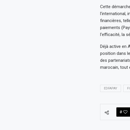
Cette démarche 
l’international,
financières, tel
paiements (Pay
l’efficacité, la
Déjà active en A
position dans l
des partenariats
marocain, tout 
EDFAPAY
F
0