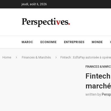
jeudi, août 6, 2026
MAROC
ECONOMIE
ENTREPRISES
MONDE
Home
Finances & Marchés
Fintech : EdfaPay autorisée à opér
FINANCES & MARC
Fintech
marché
written by
Persp