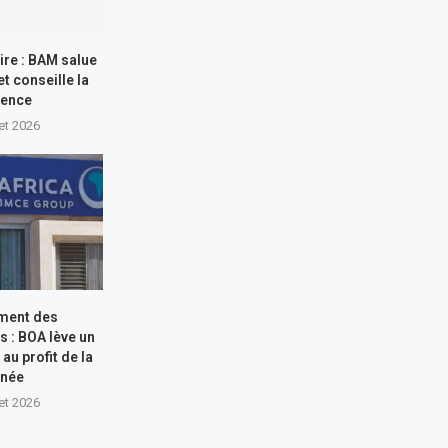
ire : BAM salue
et conseille la
dence
let 2026
ment des
s : BOA lève un
au profit de la
inée
let 2026