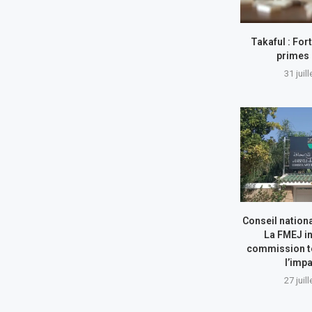
Takaful : For
primes 
31 juil
Conseil nationa
La FMEJ in
commission t
l’impa
27 juil