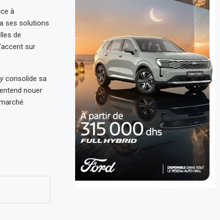
nce à
ra ses solutions
lles de
’accent sur
ay
consolide sa
e entend nouer
u marché