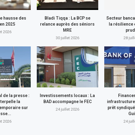
te hausse des
Bladi Tiqqa : La BCP se
Secteur banca
en 2025
relance auprès des séniors
la résilience 
MRE
pru
let 2026
30 juillet 2026
28 juil
l de la presse :
Investissements locaux : La
Finance
terpelle la
BAD accompagne le FEC
infrastructure
emporaire sur
prêt syndiqué 
24 juillet 2026
sse...
Gu
let 2026
24 juil