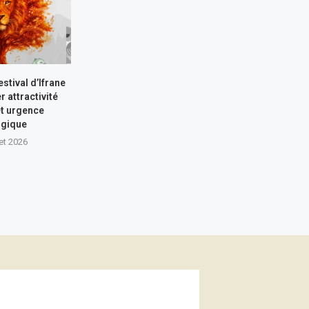
stival d’Ifrane
r attractivité
et urgence
ogique
let 2026