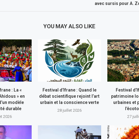
avec sursis pour A. Zo
YOU MAY ALSO LIKE
frane : La «
Festival d’Ifrane : Quand le
Festival d’I
hidous » en
débat scientifique rejoint l’art
patrimoine l
d’un modèle
urbain et la conscience verte
urbaines et
ité durable
l’écot
28 juillet 2026
let 2026
27 juil