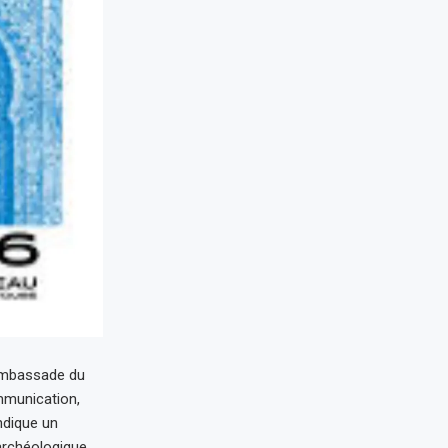
’ambassade du
mmunication,
indique un
archéologique