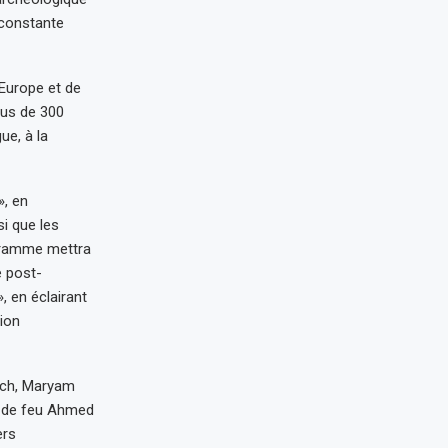
 constante
’Europe et de
plus de 300
ue, à la
», en
si que les
ogramme mettra
e post-
 en éclairant
tion
uch, Maryam
e de feu Ahmed
ers