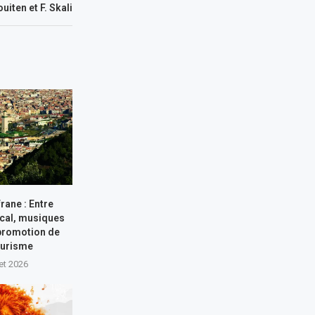
uiten et F. Skali
frane : Entre
ocal, musiques
 promotion de
ourisme
let 2026