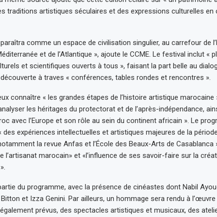
es traditions artistiques séculaires et des expressions culturelles en
paraîtra comme un espace de civilisation singulier, au carrefour de l
 Méditerranée et de l’Atlantique », ajoute le CCME. Le festival inclut « 
urels et scientifiques ouverts à tous », faisant la part belle au dialog
la découverte à traves « conférences, tables rondes et rencontres ».
ux connaître « les grandes étapes de l’histoire artistique marocaine 
analyser les héritages du protectorat et de l’après-indépendance, ain
roc avec l’Europe et son rôle au sein du continent africain ». Le pr
 des expériences intellectuelles et artistiques majeures de la périod
otamment la revue Anfas et l’École des Beaux-Arts de Casablanca »,
 de l’artisanat marocain» et «l’influence de ses savoir-faire sur la créa
».
partie du programme, avec la présence de cinéastes dont Nabil Ayo
Bitton et Izza Genini. Par ailleurs, un hommage sera rendu à l’œuvr
également prévus, des spectacles artistiques et musicaux, des ateli