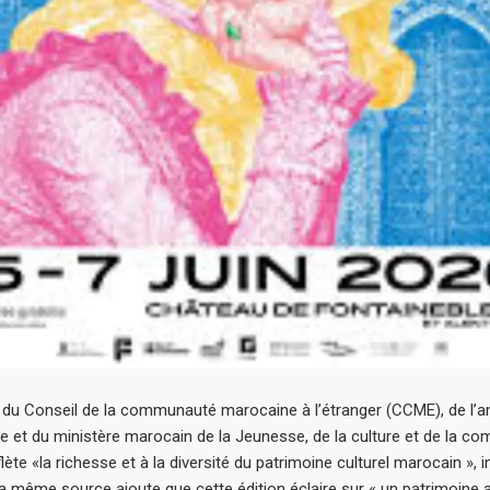
n du Conseil de la communauté marocaine à l’étranger (CCME), de l
 et du ministère marocain de la Jeunesse, de la culture et de la co
flète «la richesse et à la diversité du patrimoine culturel marocain », 
même source ajoute que cette édition éclaire sur « un patrimoine 