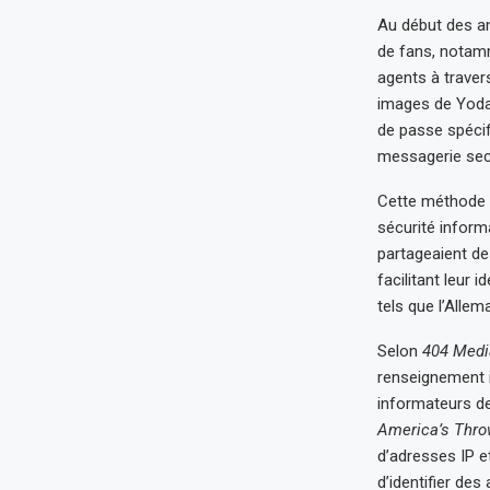
Au début des a
de fans, nota
agents à traver
images de Yoda 
de passe spécif
messagerie secr
Cette méthode a
sécurité informa
partageaient d
facilitant leur 
tels que l’Allem
Selon
404 Medi
renseignement ir
informateurs d
America’s Thro
d’adresses IP e
d’identifier des