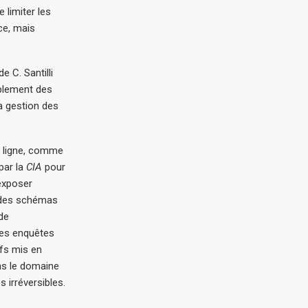
 limiter les
ce, mais
 C. Santilli
mplement des
a gestion des
n ligne, comme
par la
CIA
pour
 exposer
n des schémas
 de
les enquêtes
ifs mis en
ans le domaine
irréversibles.