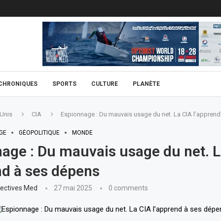
CHRONIQUES
SPORTS
CULTURE
PLANÈTE
 Unis
CIA
Espionnage : Du mauvais usage du net. La CIA l’appren
GE
GÉOPOLITIQUE
MONDE
age : Du mauvais usage du net. L
nd à ses dépens
ectives Med
27 mai 2025
0 comments