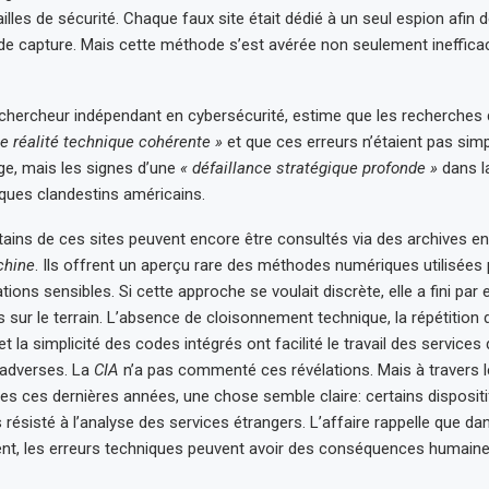
illes de sécurité. Chaque faux site était dédié à un seul espion afin de
de capture. Mais cette méthode s’est avérée non seulement ineffica
hercheur indépendant en cybersécurité, estime que les recherches de
e réalité technique cohérente »
et que ces erreurs n’étaient pas si
e, mais les signes d’une
« défaillance stratégique profonde »
dans l
ques clandestins américains.
rtains de ces sites peuvent encore être consultés via des archives e
hine
. Ils offrent un aperçu rare des méthodes numériques utilisées 
ons sensibles. Si cette approche se voulait discrète, elle a fini par
s sur le terrain. L’absence de cloisonnement technique, la répétitio
t la simplicité des codes intégrés ont facilité le travail des services
adverses. La
CIA
n’a pas commenté ces révélations. Mais à travers 
es ces dernières années, une chose semble claire: certains disposit
 résisté à l’analyse des services étrangers. L’affaire rappelle que d
t, les erreurs techniques peuvent avoir des conséquences humaines 