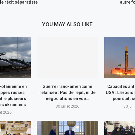
le récit séparatiste
autre f
YOU MAY ALSO LIKE
-otanienne en
Guerre irano-américaine
Capacités ant
appes russes
relancée : Pas de répit, ni de
USA : L’érosio
tre plusieurs
négociations en vue…
poursuit, s
res ukrainiens
30 juillet 2026
30 juil
let 2026