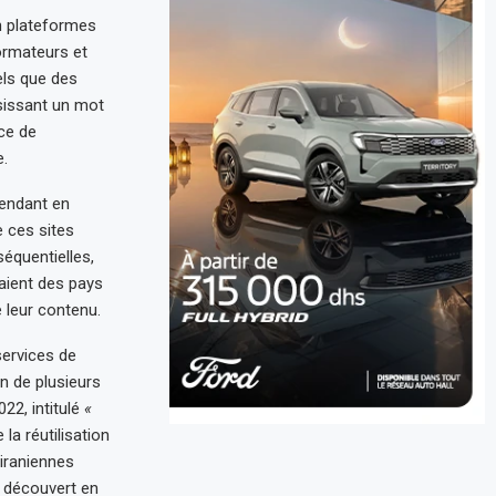
n plateformes
ormateurs et
els que des
sissant un mot
ce de
.
pendant en
e ces sites
équentielles,
laient des pays
e leur contenu.
ervices de
on de plusieurs
022, intitulé
«
la réutilisation
 iraniennes
 découvert en