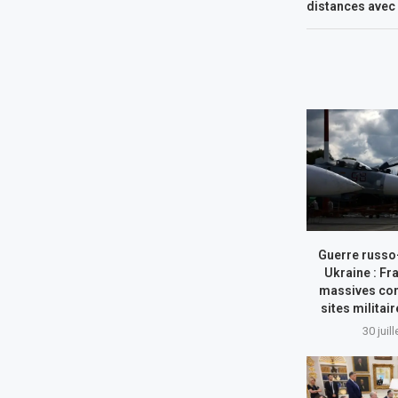
distances avec 
Guerre russo
Ukraine : Fr
massives con
sites militai
30 juil