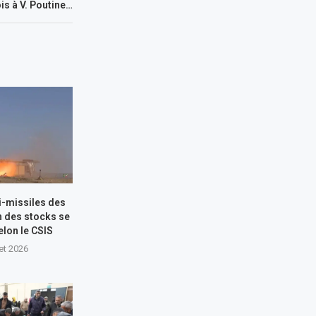
ois à V. Poutine…
i-missiles des
n des stocks se
elon le CSIS
let 2026