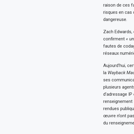
raison de ces fa
risques en cas 
dangereuse.
Zach Edwards, c
confirment
« un
fautes de codag
réseaux numéri
Aujourd’hui, ce
la
Wayback Mac
ses communicati
plusieurs agent
d’adressage IP e
renseignement 
rendues publiqu
œuvre n’ont pas
du renseignemen