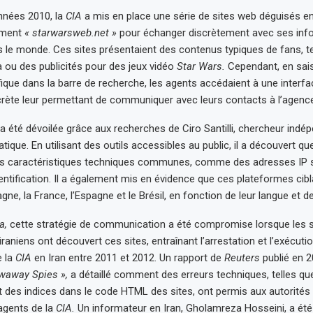
nnées 2010, la
CIA
a mis en place une série de sites web déguisés e
mment
« starwarsweb.net »
pour échanger discrètement avec ses inf
s le monde. Ces sites présentaient des contenus typiques de fans, t
ou des publicités pour des jeux vidéo
Star Wars.
Cependant, en sai
ique dans la barre de recherche, les agents accédaient à une interfa
ète leur permettant de communiquer avec leurs contacts à l’agence
 été dévoilée grâce aux recherches de Ciro Santilli, chercheur indé
tique. En utilisant des outils accessibles au public, il a découvert qu
es caractéristiques techniques communes, comme des adresses IP s
identification. Il a également mis en évidence que ces plateformes cib
agne, la France, l’Espagne et le Brésil, en fonction de leur langue et d
a,
cette stratégie de communication a été compromise lorsque les s
aniens ont découvert ces sites, entraînant l’arrestation et l’exécuti
e la
CIA
en Iran entre 2011 et 2012. Un rapport de
Reuters
publié en 2
waway Spies »,
a détaillé comment des erreurs techniques, telles que 
t des indices dans le code HTML des sites, ont permis aux autorités
 agents de la
CIA.
Un informateur en Iran, Gholamreza Hosseini, a été