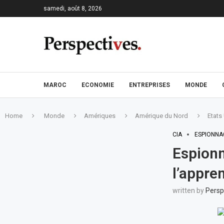
samedi, août 8, 2026
MAROC
ECONOMIE
ENTREPRISES
MONDE
Home
Monde
Amériques
Amérique du Nord
Etats
CIA
ESPIONNA
Espionn
l’appre
written by
Persp