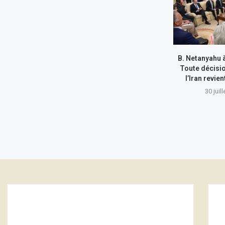
B. Netanyahu 
Toute décisi
l’Iran revie
30 juil