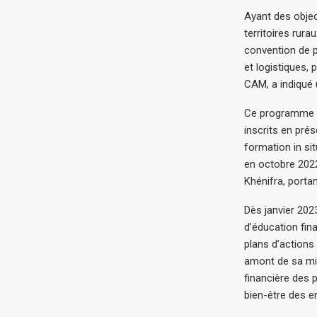
Ayant des obje
territoires rura
convention de p
et logistiques, 
CAM, a indiqué
Ce programme to
inscrits en pré
formation in s
en octobre 2022
Khénifra, portan
Dès janvier 202
d’éducation fin
plans d’actions
amont de sa mis
financière des p
bien-être des en