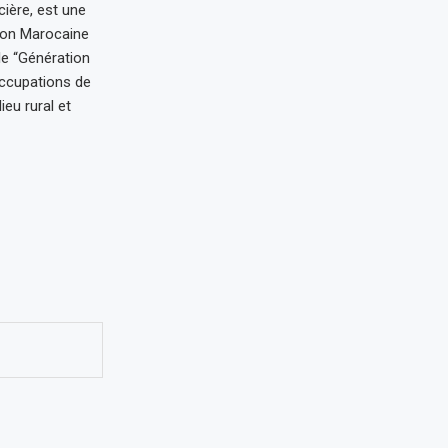
cière, est une
tion Marocaine
ole “Génération
occupations de
ieu rural et