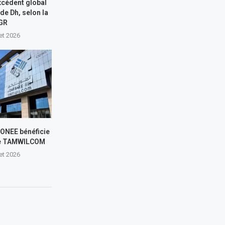
xcédent global
 de Dh, selon la
GR
let 2026
L’ONEE bénéficie
de TAMWILCOM
let 2026