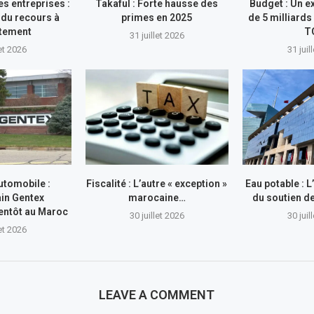
s entreprises :
Takaful : Forte hausse des
Budget : Un e
du recours à
primes en 2025
de 5 milliards
ttement
T
31 juillet 2026
let 2026
31 juil
utomobile :
Fiscalité : L’autre « exception »
Eau potable : 
in Gentex
marocaine…
du soutien 
entôt au Maroc
30 juillet 2026
30 juil
let 2026
LEAVE A COMMENT