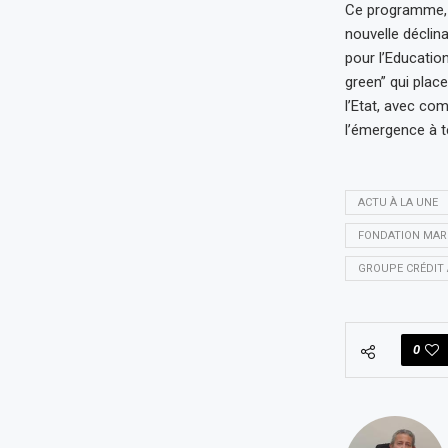
Ce programme, qu
nouvelle déclin
pour l’Education
green” qui plac
l’Etat, avec com
l’émergence à t
ACTU À LA UNE
FONDATION MARO
GROUPE CRÉDIT
0