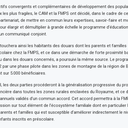
ctifs convergents et complémentaires de développement des popula
ux les plus fragiles, le CAM et la FMPS ont décidé, dans le cadre de c
artenariat, de mettre en commun leurs expertises, savoir-faire et
pour élargir et démultiplier à grande échelle le programme d’éducation
 un communiqué conjoint.
uchera ainsi les habitants des douars dont les parents et familles
scolaire chez la FMPS, et ce dans une démarche de forte proximité b
itu dans les douars concernés, a poursuivi la même source. Le pro
 par une phase pilote dans les zones de montagne de la région de B
t sur 5.000 bénéficiaires.
3, les deux parties procéderont à la généralisation progressive du 
ancière dans toutes les zones rurales enclavées du Royaume, et ce d
 annuels validés d’un commun accord. Cet accord permettra à la FMP
sion sur tout élément de l’écosystème familiale dont en particulier l
arents et familles qui est susceptible d’améliorer indirectement le niv
fants inscrits en préscolaire.