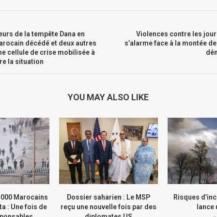
eurs de la tempête Dana en
Violences contre les jour
arocain décédé et deux autres
s’alarme face à la montée des
ne cellule de crise mobilisée à
dén
e la situation
YOU MAY ALSO LIKE
.000 Marocains
Dossier saharien : Le MSP
Risques d’inc
ta : Une fois de
reçu une nouvelle fois par des
lance
sponsables...
diplomates US