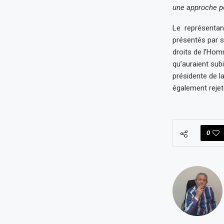
une approche po
Le représentant
présentés par s
droits de l’Hom
qu’auraient sub
présidente de l
également rejeté
0