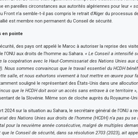
se en pareilles circonstances aux autorités algériennes pour leur
« so
du Front n’a semble-t-il pas compris le retrait d’Alger du processus d
llié est membre non permanent du Conseil de sécurité.
 en pointe
écurité, des pays ont appelé le Maroc à autoriser la reprise des visit
e l’ONU aux droits de l’homme au Sahara.
« Le Conseil a intensifié 
 la coopération avec le Haut-Commissariat des Nations Unies aux d
. Nous sommes convaincus que le travail essentiel du HCDH bénéfic
tte salle, et nous exhortons vivement à tout mettre en œuvre pour fa
tamment souligné le représentant des États-Unis dans une allocutio
us que le HCDH doit avoir un accès sans entrave à ce territoire »,
ésentant de la Slovénie. Même son de cloche auprès du Royaume-Uni e
t 2024 sur la situation au Sahara, le secrétaire général de l’ONU a 
iat des Nations Unies aux droits de l’homme (HCDH) n’a pas pu se 
al pour la neuvième année consécutive, malgré de multiples demand
t que le Conseil de sécurité, dans sa résolution 2703 (2023), ait app