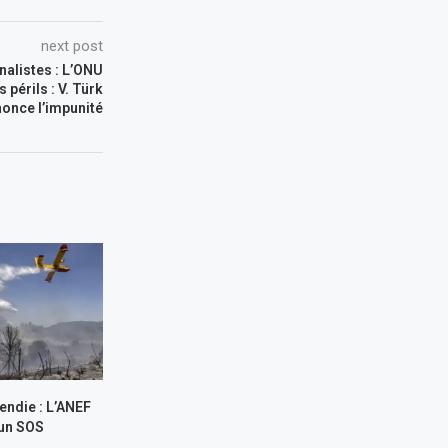
next post
nalistes : L’ONU
 périls : V. Türk
once l’impunité
endie : L’ANEF
 un SOS