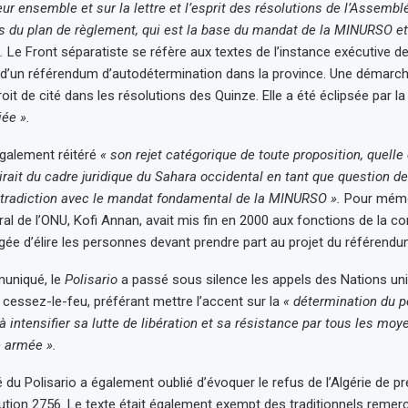
eur ensemble et sur la lettre et l’esprit des résolutions de l’Assembl
s du plan de règlement, qui est la base du mandat de la MINURSO et 
.
Le Front séparatiste se réfère aux textes de l’instance exécutive d
n d’un référendum d’autodétermination dans la province. Une démarch
roit de cité dans les résolutions des Quinze. Elle a été éclipsée par l
iée ».
galement réitéré
« son rejet catégorique de toute proposition, quelle 
tirait du cadre juridique du Sahara occidental en tant que question d
ntradiction avec le mandat fondamental de la MINURSO ».
Pour mémoi
ral de l’ONU, Kofi Annan, avait mis fin en 2000 aux fonctions de la 
ée d’élire les personnes devant prendre part au projet du référendu
uniqué, le
Polisario
a passé sous silence les appels des Nations un
cessez-le-feu, préférant mettre l’accent sur la
« détermination du p
à intensifier sa lutte de libération et sa résistance par tous les moy
e armée ».
u Polisario a également oublié d’évoquer le refus de l’Algérie de pr
lution 2756. Le texte était également exempt des traditionnels remer