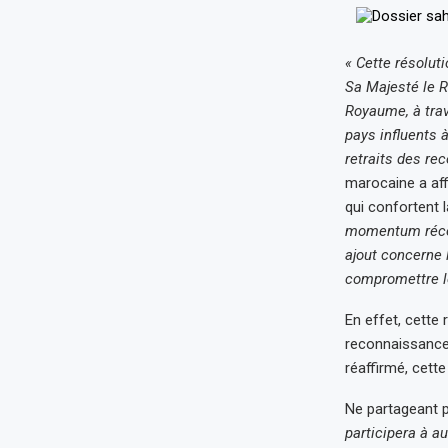
« Cette résolut
Sa Majesté le R
Royaume, à tra
pays influents 
retraits des re
marocaine a aff
qui confortent 
momentum récen
ajout concerne l
compromettre le
En effet, cette
reconnaissance 
réaffirmé, cett
Ne partageant pa
participera à a