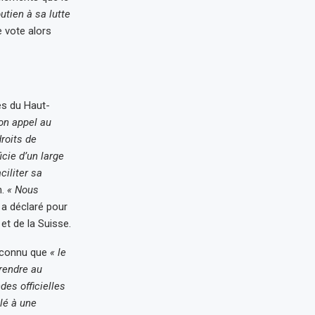
utien à sa lutte
e vote alors
es du Haut-
son appel au
roits de
ie d’un large
ciliter sa
n.
« Nous
a déclaré pour
t de la Suisse.
reconnu que
« le
rendre au
es officielles
elé à une