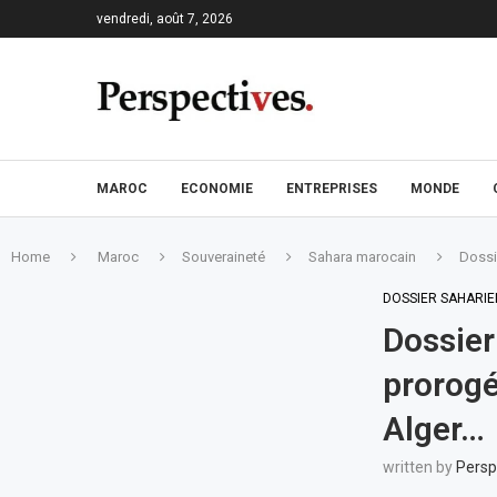
vendredi, août 7, 2026
MAROC
ECONOMIE
ENTREPRISES
MONDE
Home
Maroc
Souveraineté
Sahara marocain
Dossi
DOSSIER SAHARIE
Dossier
prorogé 
Alger…
written by
Persp