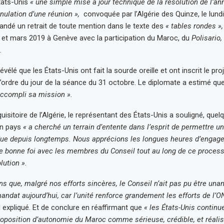
tats-Unis
« une simple mise à jour technique de la résolution de l’an
nulation d’une réunion »,
convoquée par l’Algérie des Quinze, le lundi
andé un retrait de toute mention dans le texte des
« tables rondes »,
et mars 2019 à Genève avec la participation du Maroc, du
Polisario,
.
vélé que les États-Unis ont fait la sourde oreille et ont inscrit le pro
 l’ordre du jour de la séance du 31 octobre. Le diplomate a estimé qu
ccompli sa mission ».
quisitoire de l’Algérie, le représentant des États-Unis a souligné, que
on pays
« a cherché un terrain d’entente dans l’esprit de permettre un
ndue depuis longtemps. Nous apprécions les longues heures d’engag
de bonne foi avec les membres du Conseil tout au long de ce process
lution ».
ns que, malgré nos efforts sincères, le Conseil n’ait pas pu être una
andat aujourd’hui, car l’unité renforce grandement les efforts de l’O
l expliqué. Et de conclure en réaffirmant que
« les États-Unis continu
roposition d’autonomie du Maroc comme sérieuse, crédible, et réali