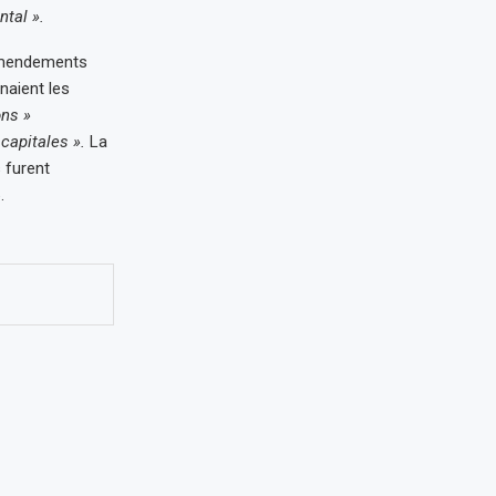
ntal ».
 amendements
naient les
ons »
 capitales ».
La
 furent
.