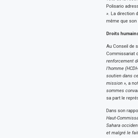
Polisario adres
».
La direction 
même que son a
Droits humains
Au Conseil de s
Commissariat d
renforcement de
l’homme (HCDH)
soutien dans ce
mission »,
a no
sommes convainc
sa part le repr
Dans son rappor
Haut-Commissar
Sahara occident
et malgré le fai