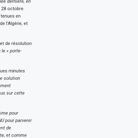
née dernière, en
 28 octobre.
tenues en
de l’Algérie, et
jet de résolution
e le
« porte-
lques minutes
e solution
ement
us sur cette
nime pour
NU pour parvenir
ent de
ste, et comme