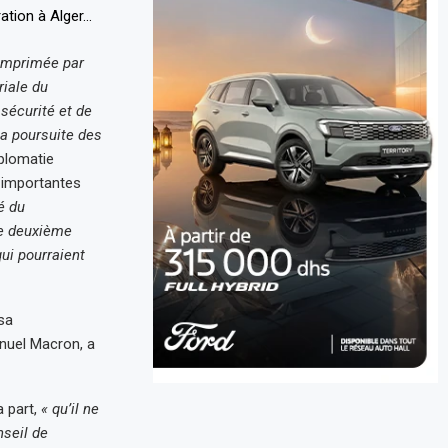
 imprimée par
riale du
sécurité et de
la poursuite des
plomatie
 importantes
é du
Le deuxième
qui pourraient
sa
nuel Macron, a
a part,
« qu’il ne
nseil de