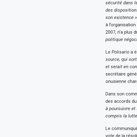
sécurité dans l
des disposition
son existence »
à l’organisatio
2007, n’a plus d
politique négoc
Le
Polisario
a é
source, qui sor
et serait en co
secrétaire géné
onusienne charg
Dans son comm
des accords du 
à poursuivre et 
compris la lutt
Le communiqué d
vote de la réso