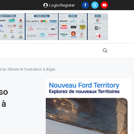
Login/Register
en félicite et frustration à Alger…
so
 à