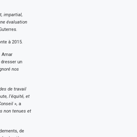
 impartial,
une évaluation
Guterres.
nte à 2015.
a, Amar
r dresser un
ignoré nos
des de travail
te, l’équité, et
onseil »,
a
s non tenues et
ndements, de