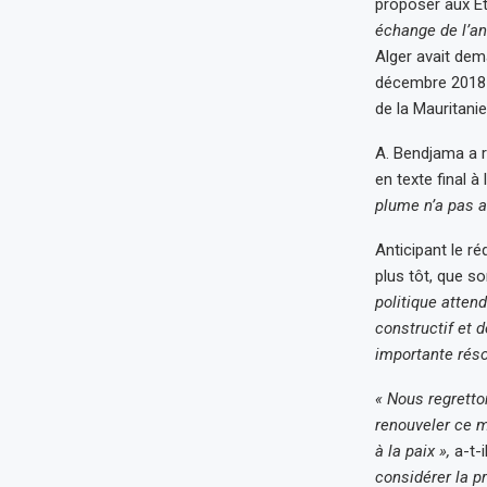
proposer aux É
échange de l’an
Alger avait dem
décembre 2018 
de la Mauritanie
A. Bendjama a ré
en texte final à
plume n’a pas a
Anticipant le ré
plus tôt, que s
politique atte
constructif et 
importante réso
« Nous regretto
renouveler ce m
à la paix »,
a-t-i
considérer la p