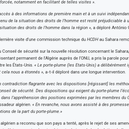
forcée, notamment en facilitant de telles visites ».
ccès à des informations de première main et à un suivi indépendant,
enu de la situation des droits de l’homme est resté préjudiciable à 
situation des droits de l’homme dans la région »,
a déploré António 
 dernière visite d’une commission technique du
HCDH
au Sahara remo
u Conseil de sécurité sur la nouvelle résolution concernant le Sahar
sentant permanent de l’Algérie auprès de l’ONU, a pris la parole pou
tre les États-Unis.
« Le porte-plume (les Etats-Unis) a délibérément 
t cela nous a étonnés »,
a-t-il déploré dans une longue intervention.
n contradiction flagrante avec les dispositions [régissant] les métho
nseil de sécurité. Des dispositions qui exigent du porte-plume l’écou
 dans l’appréhension des positions exprimées par les membres du C
ssadeur algérien.
« En revanche, nous avons assisté à des promesse
ations de la part du porte-plume.»
lgérien a reconnu que son pays a tenté, après le rejet de ses ame