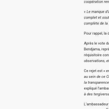
coopération ren
« Le manque d’a
complet et sout
complète de la 
Pour rappel, la
Après le vote d
Bendjama, repré
réquisitoire con
observations, e
Ce rejet est
« e
au sein de ce Co
la transparence
expliqué l’amba
à des tergivers
L’ambassadeur a