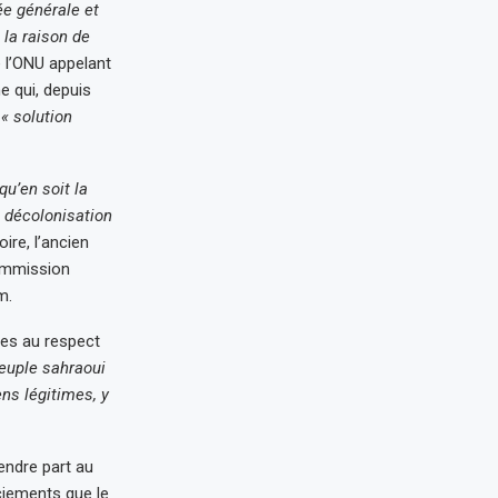
ée générale et
la raison de
e l’ONU appelant
e qui, depuis
a
« solution
qu’en soit la
e décolonisation
re, l’ancien
commission
m.
ies au respect
euple sahraoui
ens légitimes, y
endre part au
ciements que le