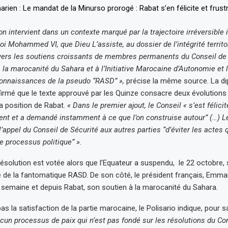
ion intervient dans un contexte marqué par la trajectoire irréversible
oi Mohammed VI, que Dieu L’assiste, au dossier de l’intégrité territo
vers les soutiens croissants de membres permanents du Conseil de 
à la marocanité du Sahara et à l’Initiative Marocaine d’Autonomie et 
connaissances de la pseudo “RASD” »,
précise la même source. La di
irmé que le texte approuvé par les Quinze consacre deux évolutions
la position de Rabat.
« Dans le premier ajout, le Conseil « s’est félicit
t et a demandé instamment à ce que l’on construise autour” (…) 
’appel du Conseil de Sécurité aux autres parties “d’éviter les actes 
 processus politique” ».
 résolution est votée alors que l’Equateur a suspendu, le 22 octobre, 
de la fantomatique RASD. De son côté, le président français, Emma
e semaine et depuis Rabat, son soutien à la marocanité du Sahara.
s la satisfaction de la partie marocaine, le Polisario indique, pour s
ucun processus de paix qui n’est pas fondé sur les résolutions du Co