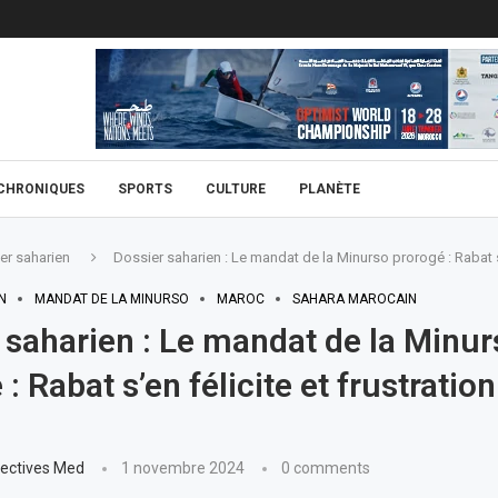
CHRONIQUES
SPORTS
CULTURE
PLANÈTE
er saharien
Dossier saharien : Le mandat de la Minurso prorogé : Rabat s’
N
MANDAT DE LA MINURSO
MAROC
SAHARA MAROCAIN
 saharien : Le mandat de la Minur
: Rabat s’en félicite et frustration
ectives Med
1 novembre 2024
0 comments