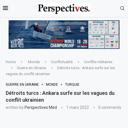
Home
Monde
Conflictualité
Conflits militaires
Guerre en Ukraine
Détroits turcs : Ankara surfe sur les
vagues du conflit ukrainien
GUERRE EN UKRAINE
MONDE
TURQUIE
Détroits turcs : Ankara surfe sur les vagues du
conflit ukrainien
written by
Perspectives Med
1 mars 2022
0 comments