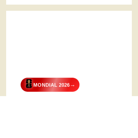
→
MONDIAL 2026
@2026 – All Right Reserved. Designed and Developed by
Digital
Transformer
.