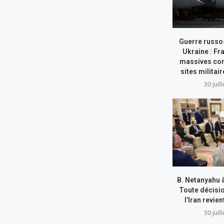
Guerre russo
Ukraine : Fr
massives con
sites militai
30 juil
B. Netanyahu 
Toute décisi
l’Iran revie
30 juil