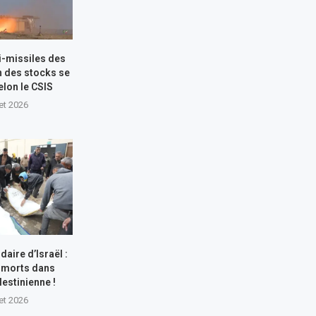
i-missiles des
n des stocks se
elon le CSIS
let 2026
aire d’Israël :
 morts dans
lestinienne !
let 2026