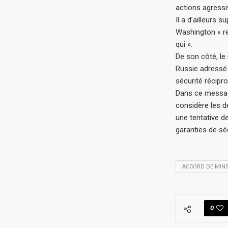
actions agress
Il a d’ailleurs 
Washington « re
qui ».
De son côté, le 
Russie adressé 
sécurité récipr
Dans ce message
considère les d
une tentative d
garanties de séc
ACCORD DE MIN
0