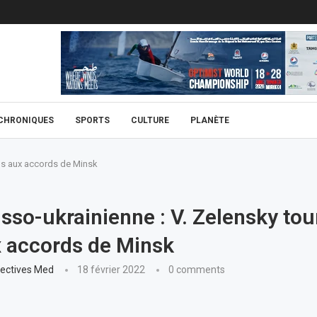
CHRONIQUES
SPORTS
CULTURE
PLANÈTE
dos aux accords de Minsk
usso-ukrainienne : V. Zelensky tou
 accords de Minsk
ectives Med
18 février 2022
0 comments