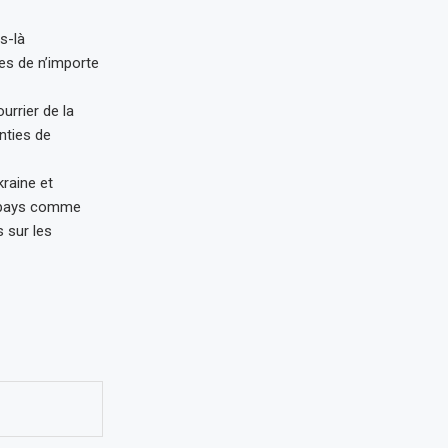
s-là
ues de n’importe
urrier de la
nties de
raine et
e pays comme
 sur les