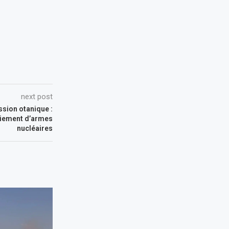
next post
ession otanique :
oiement d’armes
nucléaires