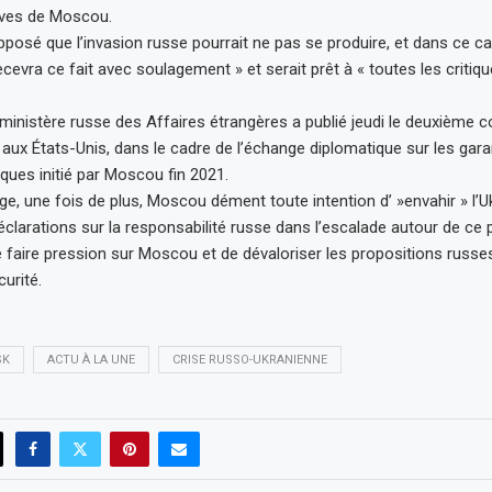
ives de Moscou.
supposé que l’invasion russe pourrait ne pas se produire, et dans ce ca
cevra ce fait avec soulagement » et serait prêt à « toutes les critiq
ministère russe des Affaires étrangères a publié jeudi le deuxième co
aux États-Unis, dans le cadre de l’échange diplomatique sur les gara
oques initié par Moscou fin 2021.
, une fois de plus, Moscou dément toute intention d’ »envahir » l’Uk
éclarations sur la responsabilité russe dans l’escalade autour de c
e faire pression sur Moscou et de dévaloriser les propositions russes
urité.
SK
ACTU À LA UNE
CRISE RUSSO-UKRANIENNE