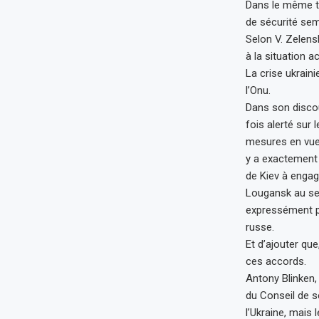
Dans le même te
de sécurité sem
Selon V. Zelens
à la situation ac
La crise ukraini
l’Onu.
Dans son discou
fois alerté sur 
mesures en vue 
y a exactement 
de Kiev à engag
Lougansk au sein
expressément pr
russe.
Et d’ajouter qu
ces accords.
Antony Blinken,
du Conseil de sé
l’Ukraine, mais