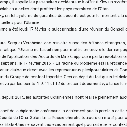
mps, il appelle les partenaires occidentaux à offrir à Kiev un systè
blables à celles dont profitent les pays membres de l’Otan.
ky, un tel système de garanties de sécurité est pour le moment « la s
tuelle » pour l’Ukraine.
enne a été jeudi 17 février le sujet principal d’une réunion du Conseil 
rs, Sergueï Verchinine vice-ministre russe des Affaires étrangères,
le fait que l’Ukraine ne faisait rien pour mettre en œuvre le dernier pa
de l’application des Accords de Minsk, approuvé par la résolution o
sept ans, le 17 février 2015. « La racine du problème est la réticen
er un dialogue direct avec les représentants plénipotentiaires de Do
 du Groupe de contact tripartite. Ceci en dépit du fait qu’un tel dial
évu par les points 4, 9, 11 et 12 du présent document », a lancé le v
e, depuis 2015, les autorités ukrainiennes n’ont réalisé pleinement a
 chef de la diplomatie américaine, a également pris la parole à cett
curité de l’Onu. Selon lui, la Russie cherche toujours un motif pour 
 les États-Unis ne savent pas exactement quel pourrait être le contex