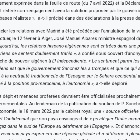
irement exprimée dans la feuille de route (du 7 avril 2022) et la Déclar
 et réitéré son «engagement avec la solution proposée par le gouver
bases réalistes », a-t-il précisé dans des déclarations à la presse d
ler les relations avec Madrid a été précédée par l’annulation de la vi
ectuer, le 12 février à Alger, José Manuel Albares ministre espagnol d
ujourd’hui, les relations hispano-algériennes sont entrées dans une 
ériens se sentent doublement trahis »,
a confié sous couvert d’anon
che du pouvoir algérien à
El Independiente
.
« Le sentiment parmi les
riens est que le gouvernement Sanchez les a trompés et que ce qui 
 à la neutralité traditionnelle de l’Espagne sur le Sahara occidental
é à la position pro-marocaine, à l’autonomie »,
a-t-elle déploré.
dépit et menaces proférées devraient être officialisées prochaine
rnementales. Au lendemain de la publication du soutien de P. Sanchez 
onomie, le 18 mars 2022 par le cabinet royal, une
« source officielle
El Confidencial
que son pays envisageait de
« privilégier l’Italie co
gaz dans le sud de l’Europe au détriment de l’Espagne ».
Et d’annonc
venir son pays exprimera une réponse globale et multiforme à plusi