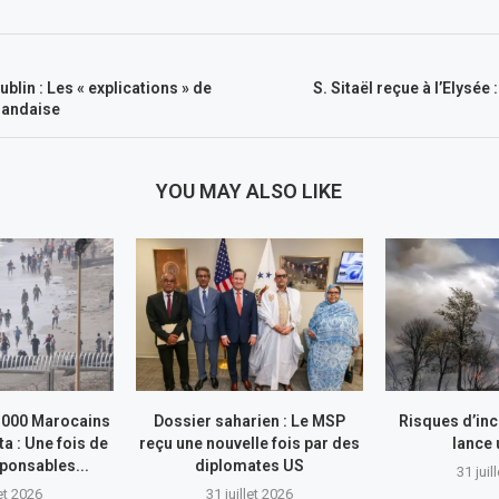
ublin : Les « explications » de
S. Sitaël reçue à l’Elysée 
rlandaise
YOU MAY ALSO LIKE
.000 Marocains
Dossier saharien : Le MSP
Risques d’inc
ta : Une fois de
reçu une nouvelle fois par des
lance
sponsables...
diplomates US
31 juil
let 2026
31 juillet 2026