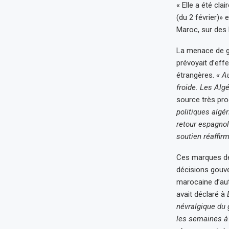
« Elle a été cla
(du 2 février)»
Maroc, sur des 
La menace de ge
prévoyait d’eff
étrangères.
« A
froide. Les Alg
source très pro
politiques algé
retour espagnol
soutien réaffirm
Ces marques de 
décisions gouve
marocaine d’aut
avait déclaré à
névralgique du 
les semaines à 