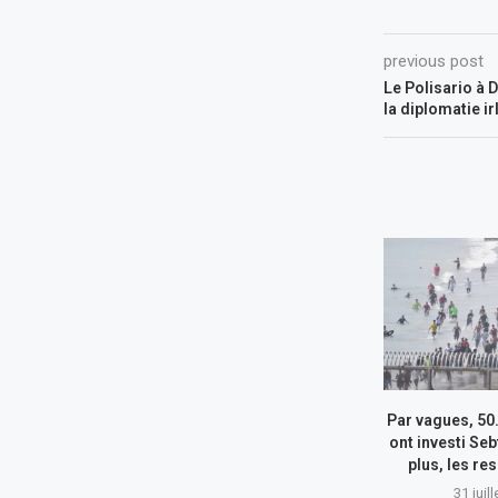
previous post
Le Polisario à D
la diplomatie i
Par vagues, 50
ont investi Seb
plus, les re
31 juil