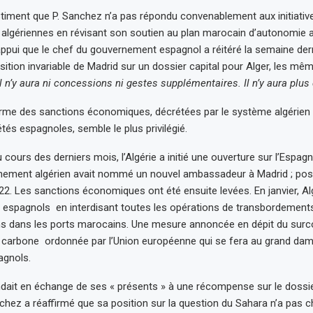
iment que P. Sanchez n’a pas répondu convenablement aux initiativ
algériennes en révisant son soutien au plan marocain d’autonomie 
appui que le chef du gouvernement espagnol a réitéré la semaine der
sition invariable de Madrid sur un dossier capital pour Alger, les m
il n’y aura ni concessions ni gestes supplémentaires. Il n’y aura plus
arme des sanctions économiques, décrétées par le système algérien 
tés espagnoles, semble le plus privilégié.
 cours des derniers mois, l’Algérie a initié une ouverture sur l’Espag
rnement algérien avait nommé un nouvel ambassadeur à Madrid ; pos
2. Les sanctions économiques ont été ensuite levées. En janvier, Alg
 espagnols en interdisant toutes les opérations de transbordements 
s dans les ports marocains. Une mesure annoncée en dépit du surco
e carbone ordonnée par l’Union européenne qui se fera au grand da
agnols.
endait en échange de ses « présents » à une récompense sur le dossi
chez a réaffirmé que sa position sur la question du Sahara n’a pas c