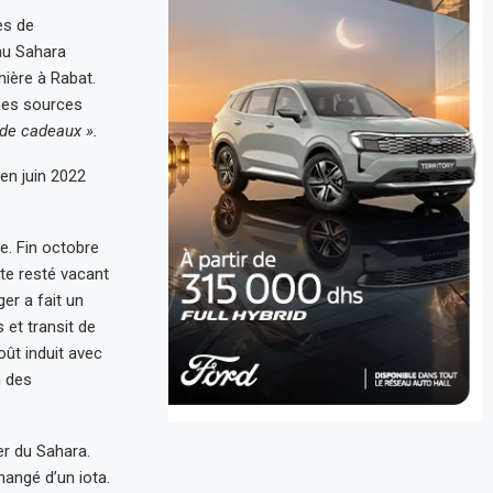
es de
au Sahara
nière à Rabat.
êmes sources
 de cadeaux ».
en juin 2022
ne. Fin octobre
te resté vacant
er a fait un
et transit de
ût induit avec
m des
er du Sahara.
hangé d’un iota.