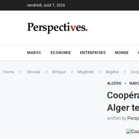
vendredi, août 7, 2026
MAROC
ECONOMIE
ENTREPRISES
MONDE
Home
Monde
Afrique
Maghreb
Algérie
Coop
ALGÉRIE
MAR
Coopéra
Alger t
written by
Persp