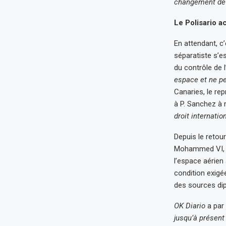
changement de p
Le Polisario a
En attendant, c
séparatiste s’
du contrôle de 
espace et ne pe
Canaries, le re
à P. Sanchez à 
droit internation
Depuis le retour
Mohammed VI, d
l’espace aérien
condition exigé
des sources di
OK Diario
a par 
jusqu’à présent