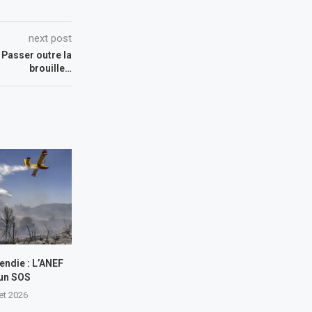
next post
: Passer outre la
brouille…
endie : L’ANEF
 un SOS
let 2026