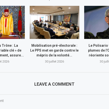
 Trône : La
Mobilisation pré-électorale :
Le Polisario
riable clé » de
Le PPS met en garde contre le
plumes de l’
ment, assure...
mépris de la volonté...
réoriente so
let 2026
30 juillet 2026
30 juil
LEAVE A COMMENT