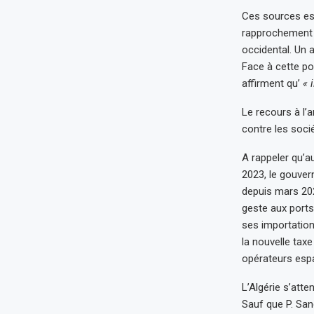
Ces sources est
rapprochement 
occidental. Un 
Face à cette po
affirment qu’
« 
Le recours à l’
contre les socié
A rappeler qu’au
2023, le gouve
depuis mars 202
geste aux ports
ses importation
la nouvelle tax
opérateurs esp
L’Algérie s’att
Sauf que P. San