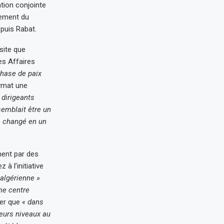
ation conjointe
nement du
epuis Rabat.
site que
es Affaires
phase de paix
ymat une
 dirigeants
semblait être un
 a changé en un
ment par des
à l’initiative
 algérienne »
mme centre
er que
« dans
eurs niveaux au