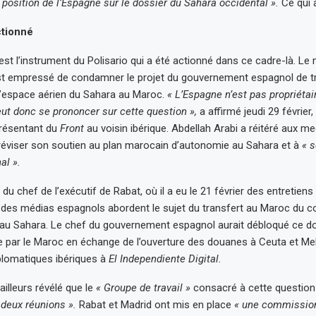
osition de l’Espagne sur le dossier du Sahara occidental ».
Ce qui a
ctionné
’est l’instrument du Polisario qui a été actionné dans ce cadre-là. 
est empressé de condamner le projet du gouvernement espagnol de t
l’espace aérien du Sahara au Maroc.
« L’Espagne n’est pas propriétai
ut donc se prononcer sur cette question »,
a affirmé jeudi 29 février,
présentant du
Front
au voisin ibérique. Abdellah Arabi a réitéré aux m
réviser son soutien au plan marocain d’autonomie au Sahara et à
« 
al ».
 du chef de l’exécutif de Rabat, où il a eu le 21 février des entretiens 
es médias espagnols abordent le sujet du transfert au Maroc du co
 au Sahara. Le chef du gouvernement espagnol aurait débloqué ce dos
e par le Maroc en échange de l’ouverture des douanes à Ceuta et Meli
plomatiques ibériques à
El Independiente Digital.
ailleurs révélé que le
« Groupe de travail »
consacré à cette questio
 deux réunions ».
Rabat et Madrid ont mis en place
« une commissio