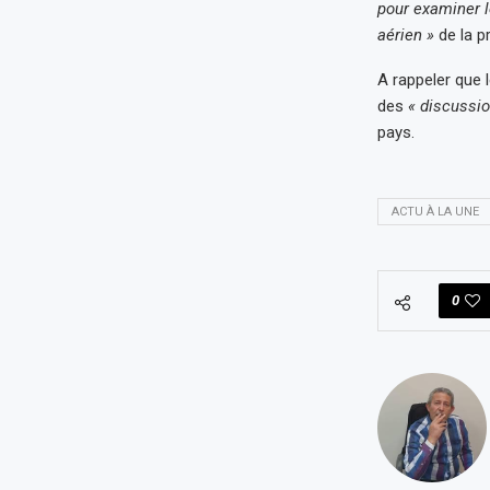
pour examiner l
aérien »
de la p
A rappeler que 
des
« discussi
pays.
ACTU À LA UNE
0