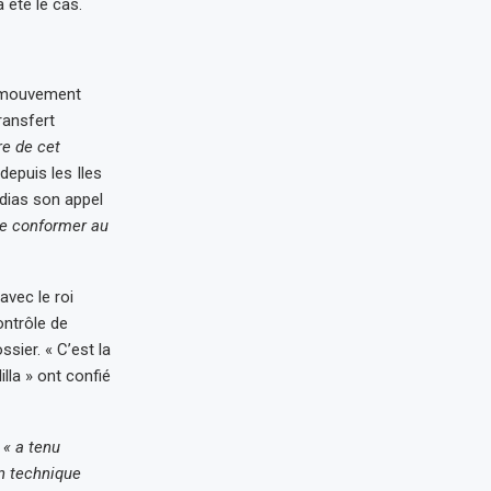
 été le cas.
Le mouvement
ransfert
re de cet
 depuis les Iles
edias son appel
se conformer au
avec le roi
ntrôle de
sier. « C’est la
lla » ont confié
n
« a tenu
n technique