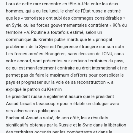
Lors de cette rare rencontre en tête-à-tête entre les deux
hommes, qui a eu lieu lundi, le chef de l’État russe a estimé
que les « terroristes ont subi des dommages considérables »
en Syrie, où les forces gouvernementales contrôlent « 90% du
territoire ».V. Poutine a toutefois estimé, selon un
communiqué du Kremlin publié mardi, que le « principal
problème » de la Syrie est l’ingérence étrangère sur son sol.«
Les forces armées étrangères, sans décision de l’ONU, sans
votre accord, sont présentes sur certains territoires du pays,
ce qui est manifestement contraire au droit international et ne
permet pas de faire le maximum d’efforts pour consolider le
pays et progresser sur la voie de sa reconstruction », a
expliqué le patron du Kremlin.
Le président russe a également assuré que le président
Assad faisait « beaucoup » pour « établir un dialogue avec
ses adversaires politiques ».
Bachar al-Assad a salué, de son côté, les « résultats
significatifs obtenus par la Russie et la Syrie dans la libération
des territoires occupés par les combattants et dans la