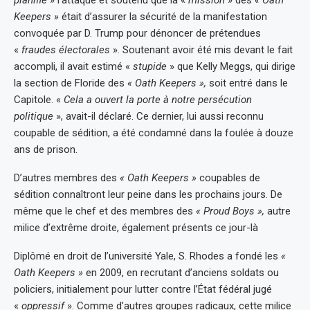
Keepers »
était d’assurer la sécurité de la manifestation
convoquée par D. Trump pour dénoncer de prétendues
«
fraudes électorales
». Soutenant avoir été mis devant le fait
accompli, il avait estimé «
stupide
» que Kelly Meggs, qui dirige
la section de Floride des
« Oath Keepers »,
soit entré dans le
Capitole. «
Cela a ouvert la porte à notre persécution
politique
», avait-il déclaré. Ce dernier, lui aussi reconnu
coupable de sédition, a été condamné dans la foulée à douze
ans de prison.
D’autres membres des
« Oath Keepers »
coupables de
sédition connaîtront leur peine dans les prochains jours. De
même que le chef et des membres des
« Proud Boys »,
autre
milice d’extrême droite, également présents ce jour-là
Diplômé en droit de l’université Yale, S. Rhodes a fondé les
«
Oath Keepers »
en 2009, en recrutant d’anciens soldats ou
policiers, initialement pour lutter contre l’État fédéral jugé
«
oppressif
». Comme d’autres groupes radicaux, cette milice