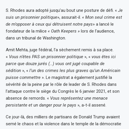
S. Rhodes aura adopté jusqu’au bout une posture de défi. «
Je
suis un prisonnier politique
», assurait-il.
« Mon
seul crime est
de m’opposer à ceux qui détruisent notre pays
» a lancé le
fondateur de la milice
« Oath Keepers »
lors de l’audience,
dans un tribunal de Washington.
Amit Mehta, juge fédéral, l’a sèchement remis à sa place.
«
Vous n’êtes PAS un prisonnier politique
», «
vous êtes ici
parce que douze jurés (…) vous ont jugé coupable de
sédition
», «
l’un des crimes les plus graves qu’un Américain
puisse commettre
». Le magistrat a également justifié la
sévérité de la peine par le rôle de leader de S. Rhodes dans
l’attaque contre le siège du Congrès le 6 janvier 2021, et son
absence de remords. «
Vous représentez une menace
persistante et un danger pour le pays
», a-t-il assené.
Ce jour-là, des milliers de partisans de Donald Trump avaient
semé le chaos et la violence dans le temple de la démocratie