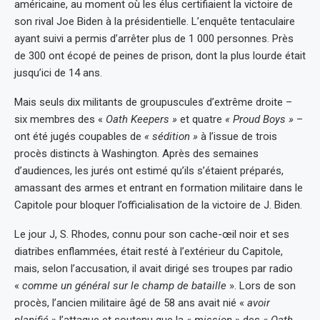
américaine, au moment où les élus certifiaient la victoire de
son rival Joe Biden à la présidentielle. L’enquête tentaculaire
ayant suivi a permis d’arrêter plus de 1 000 personnes. Près
de 300 ont écopé de peines de prison, dont la plus lourde était
jusqu’ici de 14 ans.
Mais seuls dix militants de groupuscules d’extrême droite –
six membres des «
Oath Keepers »
et quatre
« Proud Boys »
–
ont été jugés coupables de
« sédition »
à l’issue de trois
procès distincts à Washington. Après des semaines
d’audiences, les jurés ont estimé qu’ils s’étaient préparés,
amassant des armes et entrant en formation militaire dans le
Capitole pour bloquer l’officialisation de la victoire de J. Biden.
Le jour J, S. Rhodes, connu pour son cache-œil noir et ses
diatribes enflammées, était resté à l’extérieur du Capitole,
mais, selon l’accusation, il avait dirigé ses troupes par radio
«
comme un général sur le champ de bataille
». Lors de son
procès, l’ancien militaire âgé de 58 ans avait nié «
avoir
planifié
» l’attaque et soutenu que la «
mission
» des
« Oath