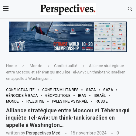
Home
Monde
Conflictualité
Alliance stratégique
entre Moscou et Téhéran qui inquiète Tel-Aviv : Un think-tank israélien
en appelle à Washington…
CONFLICTUALITÉ
CONFLITS MILITAIRES
GAZA
GAZA
GÉNOCIDE À GAZA
GÉOPOLITIQUE
IRAN
ISRAËL
MONDE
PALESTINE
PALESTINE VS ISRAÉL
RUSSIE
Alliance stratégique entre Moscou et Téhéran qui
inquiète Tel-Aviv : Un think-tank israélien en
appelle à Washington…
written by
Perspectives Med
15 novembre 2024
0