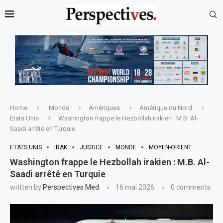
Home
Monde
Amériques
Amérique du Nord
Etats Unis
Washington frappe le Hezbollah irakien : M.B. Al-
Saadi arrêté en Turquie
ETATS UNIS
IRAK
JUSTICE
MONDE
MOYEN-ORIENT
Washington frappe le Hezbollah irakien : M.B. Al-
Saadi arrêté en Turquie
written by
Perspectives Med
16 mai 2026
0 comments