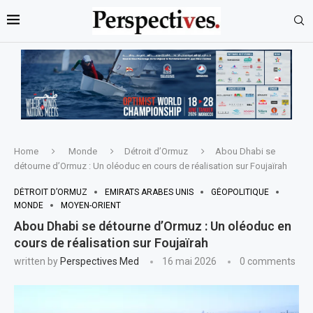
Home
Monde
Détroit d’Ormuz
Abou Dhabi se
détourne d’Ormuz : Un oléoduc en cours de réalisation sur Foujaïrah
DÉTROIT D’ORMUZ
EMIRATS ARABES UNIS
GÉOPOLITIQUE
MONDE
MOYEN-ORIENT
Abou Dhabi se détourne d’Ormuz : Un oléoduc en
cours de réalisation sur Foujaïrah
written by
Perspectives Med
16 mai 2026
0 comments