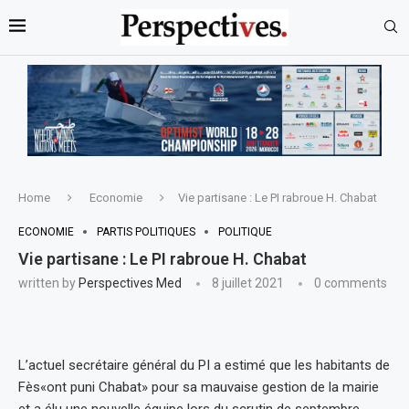
Home
Economie
Vie partisane : Le PI rabroue H. Chabat
ECONOMIE
PARTIS POLITIQUES
POLITIQUE
Vie partisane : Le PI rabroue H. Chabat
written by
Perspectives Med
8 juillet 2021
0 comments
L’actuel secrétaire général du PI a estimé que les habitants de
Fès«ont puni Chabat» pour sa mauvaise gestion de la mairie
et a élu une nouvelle équipe lors du scrutin de septembre