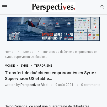
Home
Monde
Transfert de daéchiens emprisonnés en
Syrie : Supervision US établie…
MONDE
SYRIE
TERRORISME
Transfert de daéchiens emprisonnés en Syrie :
Supervision US établie…
written by
Perspectives Med
9 août 2021
0 comments
Selon l’agence, ce sont une quarantaine de djihadistes