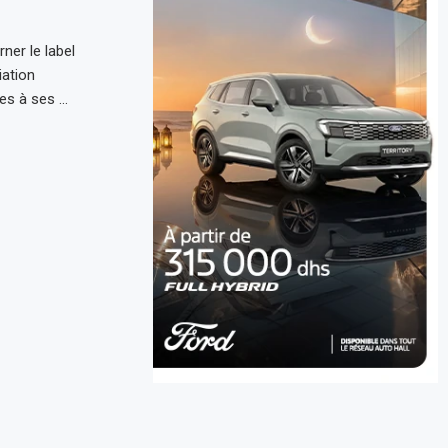
ner le label
iation
es à ses …