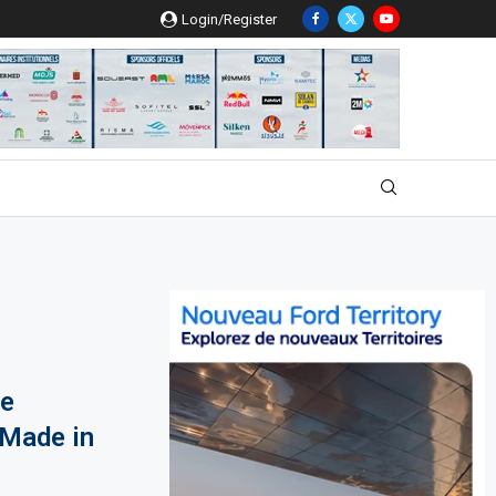
Login/Register
pe
“Made in