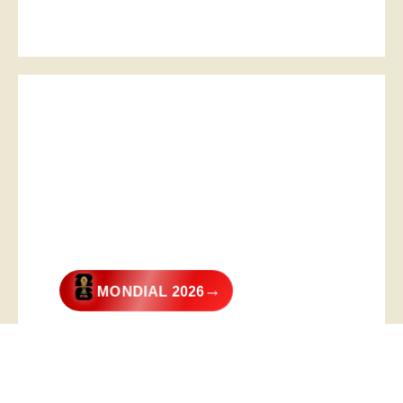
→
MONDIAL 2026
@2026 – All Right Reserved. Designed and Developed by
Digital
Transformer
.