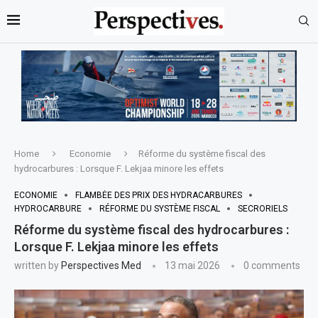
Home
Economie
Réforme du système fiscal des
hydrocarbures : Lorsque F. Lekjaa minore les effets
ECONOMIE
FLAMBÉE DES PRIX DES HYDRACARBURES
HYDROCARBURE
RÉFORME DU SYSTÈME FISCAL
SECRORIELS
Réforme du système fiscal des hydrocarbures :
Lorsque F. Lekjaa minore les effets
written by
Perspectives Med
13 mai 2026
0 comments