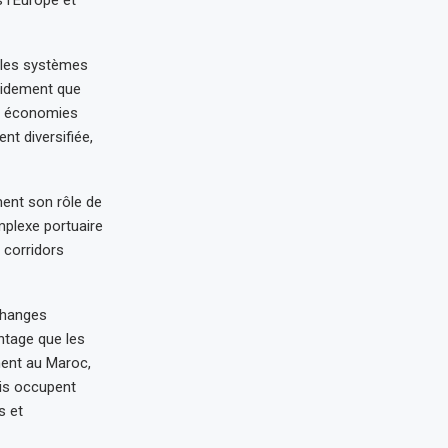
 l’Europe et
 les systèmes
apidement que
es économies
nt diversifiée,
ent son rôle de
omplexe portuaire
 corridors
changes
ntage que les
ement au Maroc,
ois occupent
s et