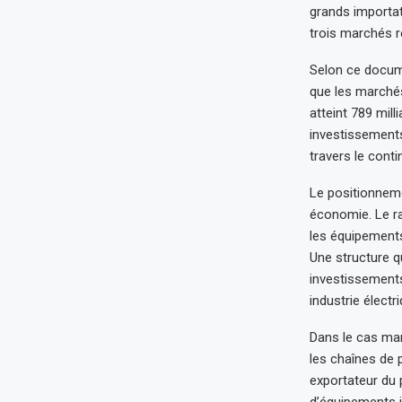
grands importat
trois marchés r
Selon ce docume
que les marchés
atteint 789 mill
investissement
travers le conti
Le positionneme
économie. Le ra
les équipements 
Une structure 
investissements
industrie électr
Dans le cas mar
les chaînes de 
exportateur du 