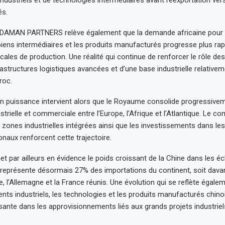
ndustriels et de technologies intermédiaires avant réexportation vers
és.
NDAMAN PARTNERS relève également que la demande africaine pour
s biens intermédiaires et les produits manufacturés progresse plus r
ocales de production. Une réalité qui continue de renforcer le rôle d
astructures logistiques avancées et d’une base industrielle relativeme
roc.
 puissance intervient alors que le Royaume consolide progressivem
trielle et commerciale entre l’Europe, l’Afrique et l’Atlantique. Le c
 zones industrielles intégrées ainsi que les investissements dans les
onaux renforcent cette trajectoire.
 par ailleurs en évidence le poids croissant de la Chine dans les é
n représente désormais 27% des importations du continent, soit dava
de, l’Allemagne et la France réunis. Une évolution qui se reflète égal
nts industriels, les technologies et les produits manufacturés chin
sante dans les approvisionnements liés aux grands projets industriel
.