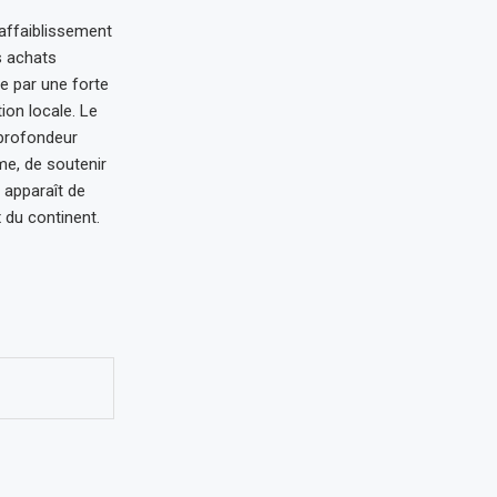
affaiblissement
s achats
e par une forte
on locale. Le
 profondeur
me, de soutenir
 apparaît de
 du continent.