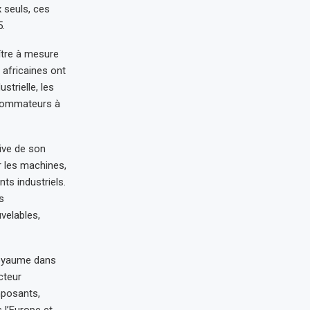
x seuls, ces
.
ître à mesure
 africaines ont
strielle, les
nsommateurs à
ive de son
r les machines,
ts industriels.
s
velables,
Royaume dans
cteur
mposants,