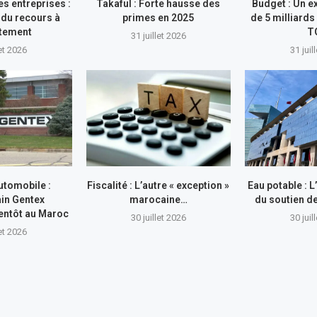
s entreprises :
Takaful : Forte hausse des
Budget : Un e
du recours à
primes en 2025
de 5 milliards
ttement
T
31 juillet 2026
let 2026
31 juil
utomobile :
Fiscalité : L’autre « exception »
Eau potable : 
in Gentex
marocaine…
du soutien 
entôt au Maroc
30 juillet 2026
30 juil
let 2026