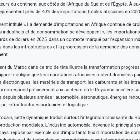
eurs du continent, aux côtés de l’Afrique du Sud et de l’Égypte. À eu
eprésentent près de 40% des importations totales africaines en 2025
nt intitulé « La demande d’importations en Afrique continue de cro
 industriels et de consommation se développent », les importations
iards de dollars en 2025, dans un contexte marqué par l’expansion indu
s dans les infrastructures et la progression de la demande des co
nent.
nt du Maroc dans ce trio de tête illustre la transformation progress
pport souligne que les importations africaines restent dominées pa
électroniques, les matériels de transport, les carburants et les intran
qui correspond précisément aux secteurs où le Royaume accélère se
 depuis plusieurs années : automobile, aéronautique, énergies renou
ique, infrastructures portuaires et logistique.
ocain, cette dynamique traduit surtout l’intégration croissante du 
production mondiales. L’industrie automobile, devenue le principal se
pays, repose par exemple sur d’importants flux d’importation de co