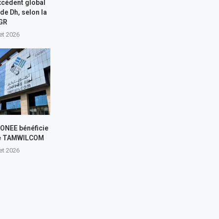
xcédent global
 de Dh, selon la
GR
let 2026
L’ONEE bénéficie
de TAMWILCOM
let 2026