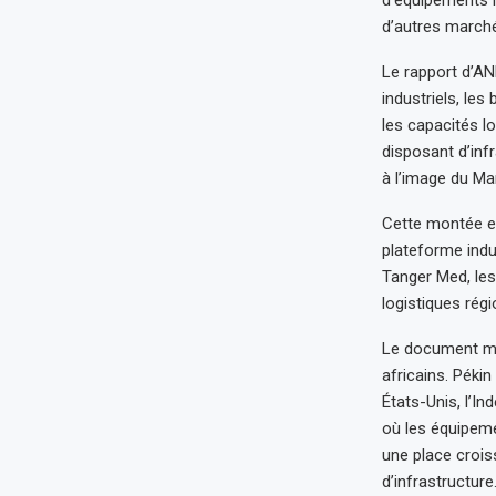
d’équipements i
d’autres march
Le rapport d’A
industriels, le
les capacités l
disposant d’infr
à l’image du Ma
Cette montée en
plateforme indus
Tanger Med, les
logistiques régi
Le document met
africains. Péki
États-Unis, l’In
où les équipeme
une place crois
d’infrastructure