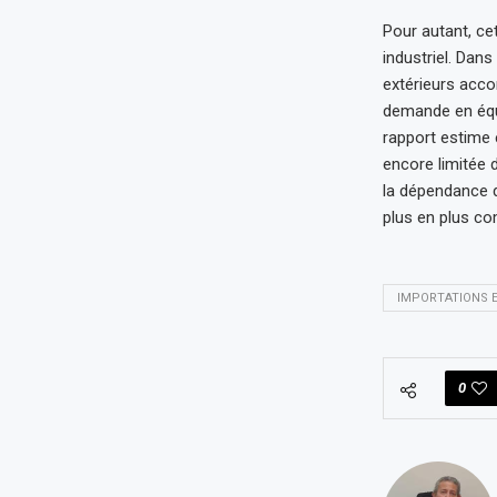
Pour autant, ce
industriel. Dan
extérieurs acco
demande en équ
rapport estime e
encore limitée 
la dépendance d
plus en plus co
IMPORTATIONS E
0