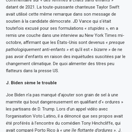
datant de 2021. La toute-puissante chanteuse Taylor Swift
avait utilisé cette même remarque dans son message de
soutien à la candidate démocrate. JD Vance qui s’était
toutefois excusé pour ses formulations
« stupides »,
en a
remis une couche dans une interview au New York Times mi-
octobre, affirmant que les États-Unis sont devenus
« presque
pathologiquement anti-enfants »
et qu’il est
« bizarre »
de ne
pas avoir d’enfants en raison des inquiétudes suscitées par le
changement climatique. De quoi alimenter des titres peu
flatteurs dans la presse US.
J. Biden sème le trouble
Joe Biden n’a pas manqué d’ajouter son grain de sel à une
marmite qui bout dangereusement en qualifiant d’« ordures »
les partisans de D. Trump. Lors d’un appel vidéo avec
l’organisation Voto Latino, il a dénoncé que ses propos avait
été proférés à l’encontre du comédien Tony Hinchcliffe, qui
avait comparé Porto Rico à
« une île flottante d’ordures ».
J.