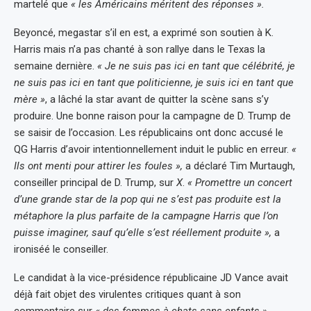
martelé que
« les Américains méritent des réponses ».
Beyoncé, megastar s’il en est, a exprimé son soutien à K.
Harris mais n’a pas chanté à son rallye dans le Texas la
semaine dernière.
« Je ne suis pas ici en tant que célébrité, je
ne suis pas ici en tant que politicienne, je suis ici en tant que
mère »
, a lâché la star avant de quitter la scène sans s’y
produire. Une bonne raison pour la campagne de D. Trump de
se saisir de l’occasion. Les républicains ont donc accusé le
QG Harris d’avoir intentionnellement induit le public en erreur.
«
Ils ont menti pour attirer les foules »,
a déclaré Tim Murtaugh,
conseiller principal de D. Trump, sur
X
.
« Promettre un concert
d’une grande star de la pop qui ne s’est pas produite est la
métaphore la plus parfaite de la campagne Harris que l’on
puisse imaginer, sauf qu’elle s’est réellement produite »,
a
ironiséé le conseiller.
Le candidat à la vice-présidence républicaine JD Vance avait
déjà fait objet des virulentes critiques quant à son
commentaire sur
« des femmes à chats sans enfants »