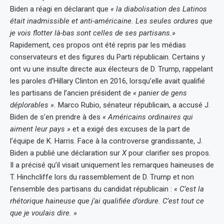
Biden a réagi en déclarant que
« la diabolisation des Latinos
était inadmissible et anti-américaine. Les seules ordures que
je vois flotter là-bas sont celles de ses partisans.»
Rapidement, ces propos ont été repris par les médias
conservateurs et des figures du Parti républicain. Certains y
ont vu une insulte directe aux électeurs de D. Trump, rappelant
les paroles d’Hillary Clinton en 2016, lorsqu’elle avait qualifié
les partisans de l’ancien président de
« panier de gens
déplorables ».
Marco Rubio, sénateur républicain, a accusé J.
Biden de s’en prendre à des
« Américains ordinaires qui
aiment leur pays »
et a exigé des excuses de la part de
l’équipe de K. Harris. Face à la controverse grandissante, J.
Biden a publié une déclaration sur
X
pour clarifier ses propos.
Il a précisé qu’il visait uniquement les remarques haineuses de
T. Hinchcliffe lors du rassemblement de D. Trump et non
l’ensemble des partisans du candidat républicain :
« C’est la
rhétorique haineuse que j’ai qualifiée d’ordure. C’est tout ce
que je voulais dire. »