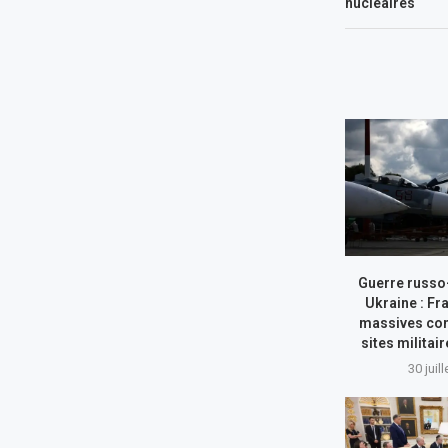
nucléaires
Guerre russo
Ukraine : Fr
massives con
sites militai
30 juil