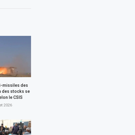
i-missiles des
n des stocks se
elon le CSIS
let 2026