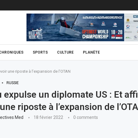
CHRONIQUES
SPORTS
CULTURE
PLANÈTE
voir une riposte à l’expansion de l’OTAN
RUSSIE
expulse un diplomate US : Et aff
 une riposte à l’expansion de l’OT
ectives Med
18 février 2022
0 comments