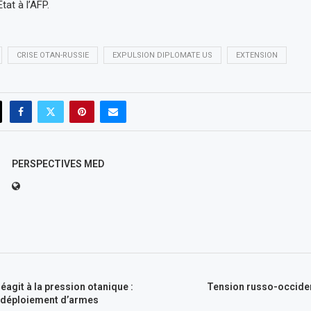
at à l’AFP.
CRISE OTAN-RUSSIE
EXPULSION DIPLOMATE US
EXTENSION
PERSPECTIVES MED
éagit à la pression otanique :
Tension russo-occident
e déploiement d’armes