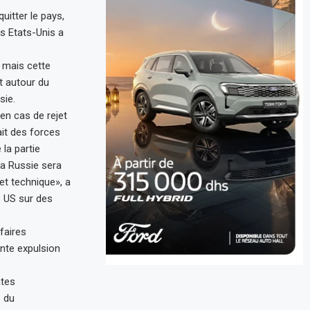
itter le pays,
s Etats-Unis a
, mais cette
t autour du
sie.
en cas de rejet
ait des forces
 la partie
la Russie sera
et technique», a
s US sur des
faires
ente expulsion
ates
e du