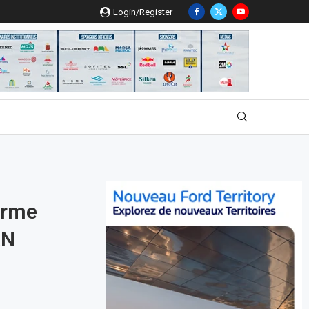
Login/Register
irme
AN