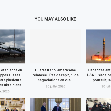
YOU MAY ALSO LIKE
-otanienne en
Guerre irano-américaine
Capacités ant
appes russes
relancée : Pas de répit, ni de
USA : L’érosio
tre plusieurs
négociations en vue…
poursuit, s
res ukrainiens
30 juillet 2026
30 juil
let 2026