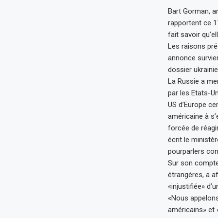
Bart Gorman, am
rapportent ce 1
fait savoir qu’
Les raisons pré
annonce survien
dossier ukraini
La Russie a men
par les Etats-Un
US d’Europe cent
américaine à s’
forcée de réagi
écrit le minist
pourparlers con
Sur son compte 
étrangères, a a
«injustifiée» d
«Nous appelons
américains» et 