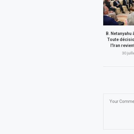
B. Netanyahu 
Toute décisi
l’Iran revie
30 juil