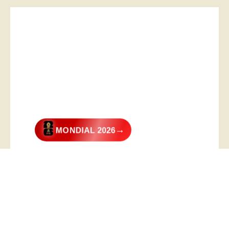
→
MONDIAL 2026
@2026 – All Right Reserved. Designed and Developed by
Digital
Transformer
.