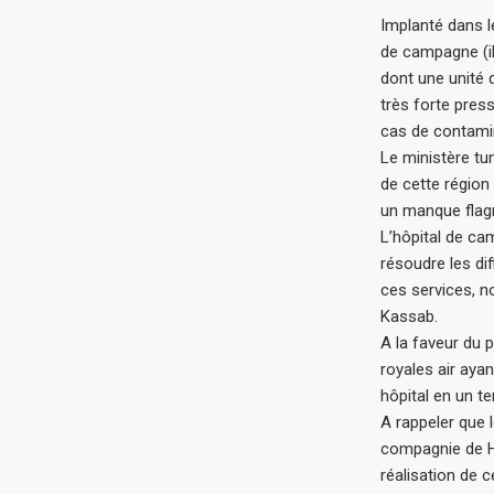
Implanté dans l
de campagne (il
dont une unité d
très forte pres
cas de contami
Le ministère tun
de cette région
un manque flagr
L’hôpital de ca
résoudre les dif
ces services, no
Kassab.
A la faveur du 
royales air ayan
hôpital en un t
A rappeler que l
compagnie de H
réalisation de ce