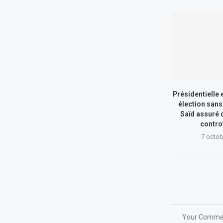
Présidentielle 
élection sans 
Saïd assuré d
contro
7 octob