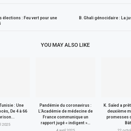
 élections : Feu vert pour une
B. Ghali génocidaire : La j
G
YOU MAY ALSO LIKE
unisie : Une
Pandémie du coronavirus :
K. Saïed a prê
cès, De 4 à 66
L’Académie de médecine de
deuxième m
rison...
France communique un
promesses d
rapport jugé « indigent »…
Bât
il 2025
4 avril 2025
22 octo