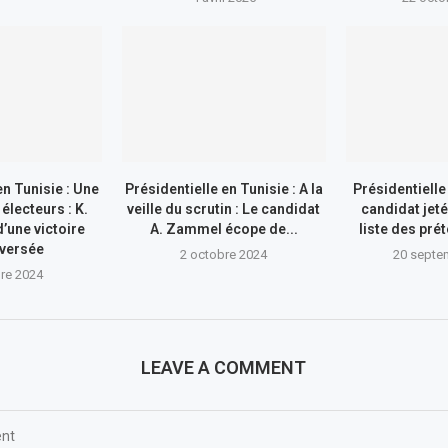
en Tunisie : Une
Présidentielle en Tunisie : A la
Présidentielle
électeurs : K.
veille du scrutin : Le candidat
candidat jeté
’une victoire
A. Zammel écope de...
liste des prét
versée
2 octobre 2024
20 septe
re 2024
LEAVE A COMMENT