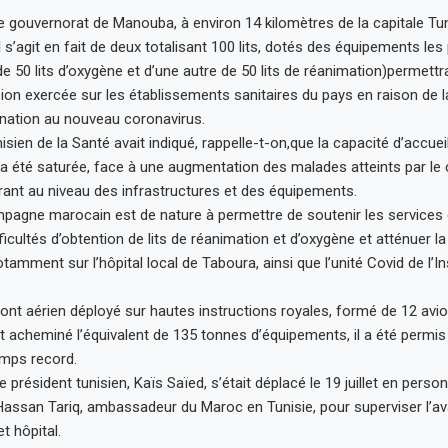
e gouvernorat de Manouba, à environ 14 kilomètres de la capitale Tuni
 s’agit en fait de deux totalisant 100 lits, dotés des équipements le
e 50 lits d’oxygène et d’une autre de 50 lits de réanimation)permettra
sion exercée sur les établissements sanitaires du pays en raison de 
nation au nouveau coronavirus.
isien de la Santé avait indiqué, rappelle-t-on,que la capacité d’accue
 a été saturée, face à une augmentation des malades atteints par le 
ant au niveau des infrastructures et des équipements.
mpagne marocain est de nature à permettre de soutenir les services 
ficultés d’obtention de lits de réanimation et d’oxygène et atténuer l
tamment sur l’hôpital local de Taboura, ainsi que l’unité Covid de l’Ins
pont aérien déployé sur hautes instructions royales, formé de 12 av
t acheminé l’équivalent de 135 tonnes d’équipements, il a été permis d
emps record.
e président tunisien, Kaïs Saïed, s’était déplacé le 19 juillet en perso
assan Tariq, ambassadeur du Maroc en Tunisie, pour superviser l’a
t hôpital.