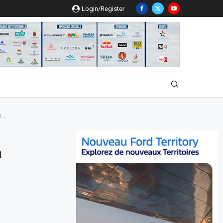
Login/Register
s…
à