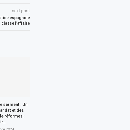
next post
ustice espagnole
classe l’affaire
té serment : Un
andat et des
e réformes :
ir...
bre 2024