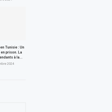
 en Tunisie : Un
 en prison. La
endants à la...
mbre 2024