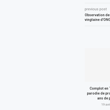
previous post
Observation des
vingtaine d’ON
Complot en T
parodie de pro
ans de p
19 avr