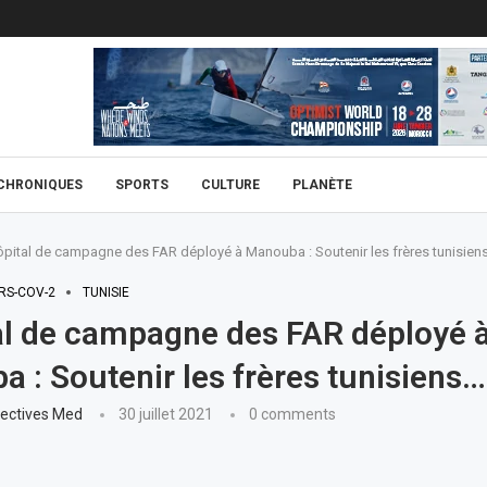
CHRONIQUES
SPORTS
CULTURE
PLANÈTE
ôpital de campagne des FAR déployé à Manouba : Soutenir les frères tunisien
RS-COV-2
TUNISIE
al de campagne des FAR déployé 
 : Soutenir les frères tunisiens…
ectives Med
30 juillet 2021
0 comments