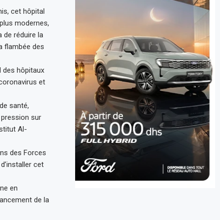
s, cet hôpital
s plus modernes,
 de réduire la
la flambée des
il des hôpitaux
coronavirus et
de santé,
a pression sur
titut Al-
ions des Forces
’installer cet
nne en
vancement de la