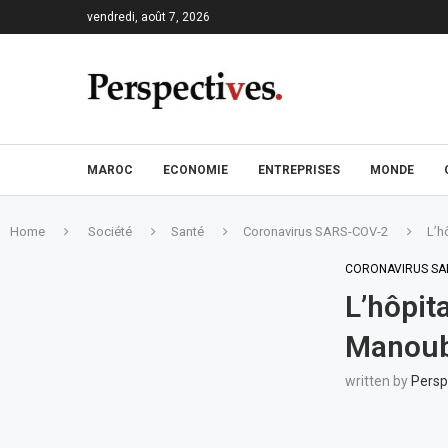
vendredi, août 7, 2026
MAROC
ECONOMIE
ENTREPRISES
MONDE
Home
Société
Santé
Coronavirus SARS-COV-2
L’h
CORONAVIRUS SA
L’hôpit
Manouba
written by
Persp