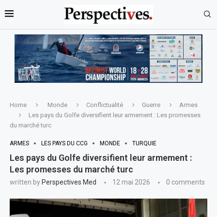
Home
Monde
Conflictualité
Guerre
Armes
Les pays du Golfe diversifient leur armement : Les promesses
du marché turc
ARMES
LES PAYS DU CCG
MONDE
TURQUIE
Les pays du Golfe diversifient leur armement :
Les promesses du marché turc
written by
Perspectives Med
12 mai 2026
0 comments