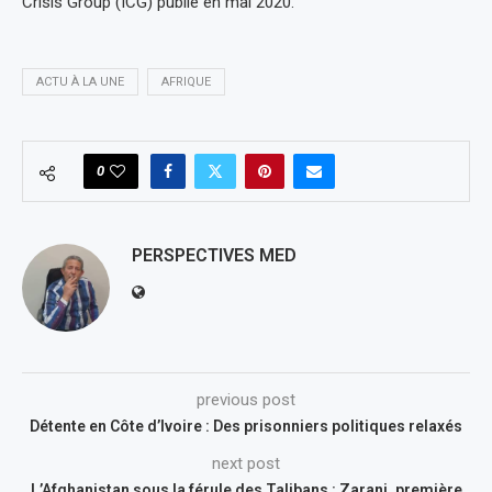
Crisis Group (ICG) publié en mai 2020.
ACTU À LA UNE
AFRIQUE
0
PERSPECTIVES MED
previous post
Détente en Côte d’Ivoire : Des prisonniers politiques relaxés
next post
L’Afghanistan sous la férule des Talibans : Zaranj, première