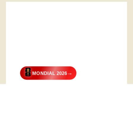
→
MONDIAL 2026
@2026 – All Right Reserved. Designed and Developed by
Digital
Transformer
.