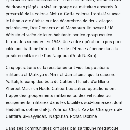
opérations anti israéliennes : l’une d’entre elles, via un essaim
de drones piégés, a visé un groupe de militaires ennemis à
proximité de la colonie Netu’a. Cette colonie frontalière avec
le Liban a été établie sur les décombres de deux villages
palestiniens, Deir Qassem et al-Mansoura. Ils avaient été
détruits et vidés de leurs habitants par les groupuscules
terroristes sionistes en 1948. Une autre opération a pris pour
cible une batterie Dôme de fer de défense aérienne dans la
position militaire de Ras Naqoura (Rosh NaKira)
Cinq opérations de la résistance ont visé les positions
militaires al-Malikiya et Nimr al-Jamal ainsi que la caserne
Yaftah, le camp des bois de Galilée et le site d’artillerie
Kherbet Ma’er en Haute Galilée. Les autres opérations ont
frappé des groupements militaires ou des véhicules ou
équipements militaires dans les localités sud-libanaises, dont
Haddatha, colline d’al-Ijl, Yohmor Chqif, Zawtar Charqiyeh, al-
Qantara, al-Bayyadah, Naqourah, Rchaf, Dibbine.
Dans ses communiqués diffusés par sa tribune médiatique