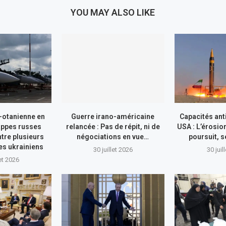
YOU MAY ALSO LIKE
-otanienne en
Guerre irano-américaine
Capacités ant
appes russes
relancée : Pas de répit, ni de
USA : L’érosio
tre plusieurs
négociations en vue…
poursuit, s
res ukrainiens
30 juillet 2026
30 juil
let 2026