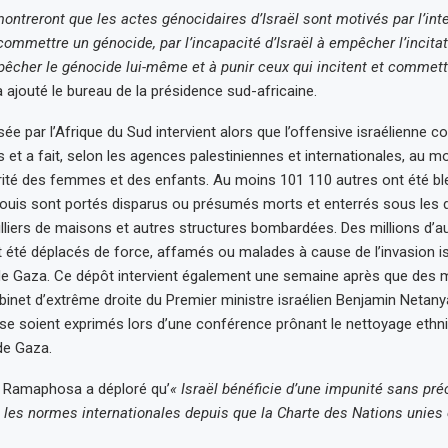
ontreront que les actes génocidaires d’Israël sont motivés par l’int
 commettre un génocide, par l’incapacité d’Israël à empêcher l’incita
êcher le génocide lui-même et à punir ceux qui incitent et commet
 ajouté le bureau de la présidence sud-africaine.
ée par l’Afrique du Sud intervient alors que l’offensive israélienne 
s et a fait, selon les agences palestiniennes et internationales, au m
ité des femmes et des enfants. Au moins 101 110 autres ont été bl
ouis sont portés disparus ou présumés morts et enterrés sous les
lliers de maisons et autres structures bombardées. Des millions d’a
t été déplacés de force, affamés ou malades à cause de l’invasion is
e Gaza. Ce dépôt intervient également une semaine après que des
binet d’extrême droite du Premier ministre israélien Benjamin Netan
se soient exprimés lors d’une conférence prônant le nettoyage ethni
de Gaza.
. Ramaphosa a déploré qu’
« Israël bénéficie d’une impunité sans pr
et les normes internationales depuis que la Charte des Nations unies 