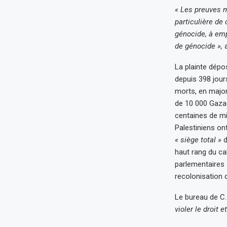
« Les preuves m
particulière de
génocide, à emp
de génocide »,
a
La plainte dépos
depuis 398 jour
morts, en major
de 10 000 Gaza
centaines de mi
Palestiniens on
« siège total »
d
haut rang du ca
parlementaires 
recolonisation 
Le bureau de C
violer le droit 