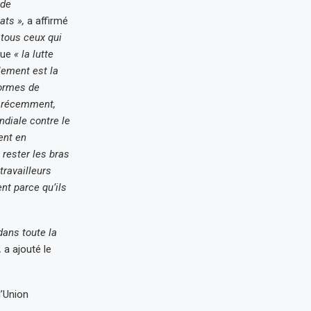
 de
ats »,
a affirmé
 tous ceux qui
que
« la lutte
lement est la
formes de
s récemment,
ndiale contre le
ent en
rester les bras
ravailleurs
nt parce qu’ils
dans toute la
,
a ajouté le
l’Union