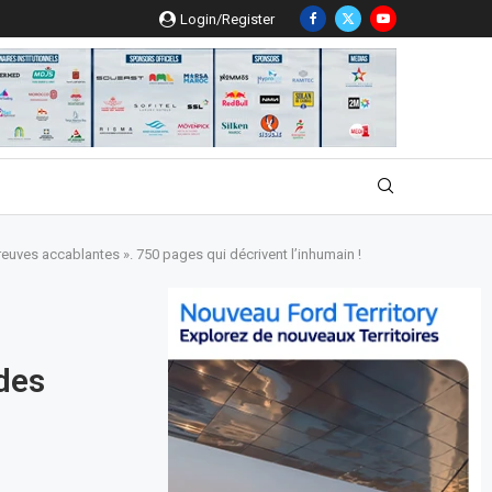
Login/Register
preuves accablantes ». 750 pages qui décrivent l’inhumain !
s
 des