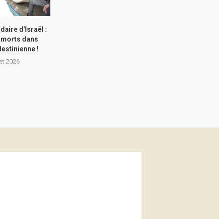
aire d’Israël :
 morts dans
lestinienne !
let 2026