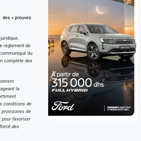
uridique,
le règlement de
n communiqué du
on complète des
ontrent
rageant la
ortiment
es conditions de
s provisoires de
 pour favoriser
 forcé des