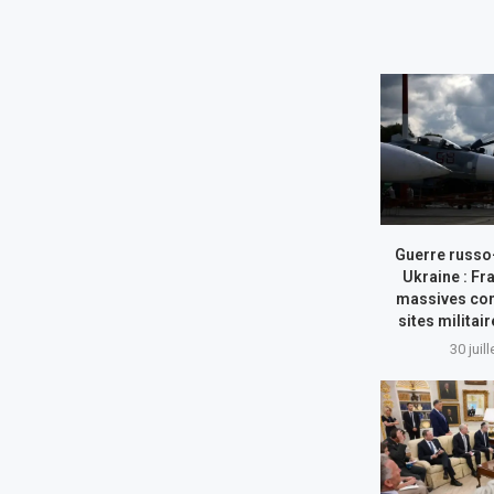
Guerre russo
Ukraine : Fr
massives con
sites militai
30 juil