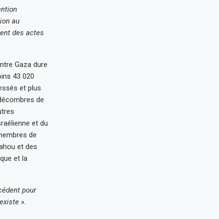
ention
tion au
tent des actes
contre Gaza dure
oins 43 020
essés et plus
 décombres de
utres
raélienne et du
 membres de
yahou et des
que et la
écédent pour
existe ».