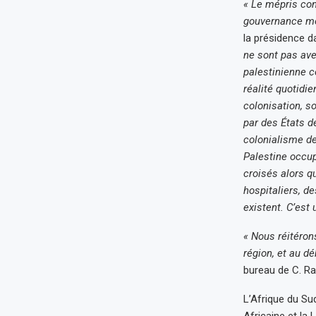
« Le mépris cons
gouvernance mo
la présidence 
ne sont pas ave
palestinienne c
réalité quotidi
colonisation, s
par des États d
colonialisme d
Palestine occup
croisés alors q
hospitaliers, d
existent. C’est
« Nous réitéron
région, et au dé
bureau de C. R
L’Afrique du Su