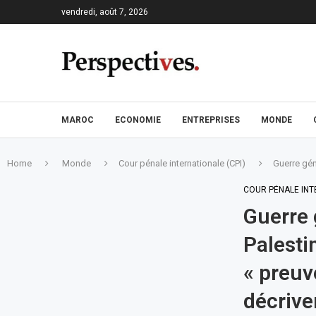
vendredi, août 7, 2026
MAROC
ECONOMIE
ENTREPRISES
MONDE
Home
Monde
Cour pénale internationale (CPI)
Guerre gén
COUR PÉNALE INT
Guerre 
Palesti
« preuv
décrive