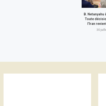
B. Netanyahu 
Toute décisi
l’Iran revie
30 juil