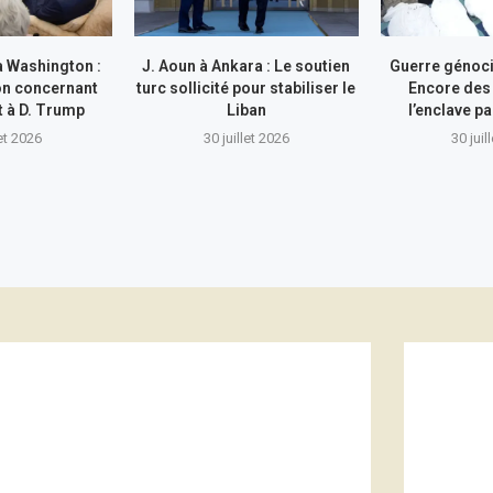
à Washington :
J. Aoun à Ankara : Le soutien
Guerre génocid
on concernant
turc sollicité pour stabiliser le
Encore des
nt à D. Trump
Liban
l’enclave pa
let 2026
30 juillet 2026
30 juil