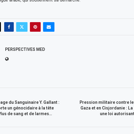
 Ligue arabe, qui soutiennent sa démarche.
PERSPECTIVES MED
age du Sanguinaire Y. Gallant :
Pression militaire contre le
rte un génocidaire à la tête
Gaza et en Cisjordanie : La
Plus de sang et de larmes…
une loi autorisan