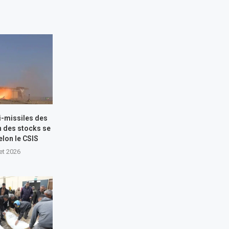
i-missiles des
n des stocks se
elon le CSIS
let 2026