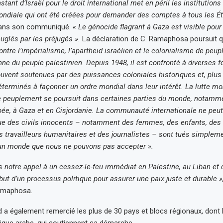
tant d’Israël pour le droit international met en péril les institutions
ndiale qui ont été créées pour demander des comptes à tous les Ét
dans son communiqué.
« Le génocide flagrant à Gaza est visible pour
uglés par les préjugés ».
La déclaration de C. Ramaphosa poursuit 
ontre l’impérialisme, l’apartheid israélien et le colonialisme de peup
enne du peuple palestinien. Depuis 1948, il est confronté à diverses 
ouvent soutenues par des puissances coloniales historiques et, plu
éterminés à façonner un ordre mondial dans leur intérêt. La lutte mo
e peuplement se poursuit dans certaines parties du monde, notamm
ée, à Gaza et en Cisjordanie. La communauté internationale ne peut 
ue des civils innocents – notamment des femmes, des enfants, des t
es travailleurs humanitaires et des journalistes – sont tués simpleme
 un monde que nous ne pouvons pas accepter ».
s notre appel à un cessez-le-feu immédiat en Palestine, au Liban et 
but d’un processus politique pour assurer une paix juste et durable »
amaphosa.
d a également remercié les plus de 30 pays et blocs régionaux, dont 