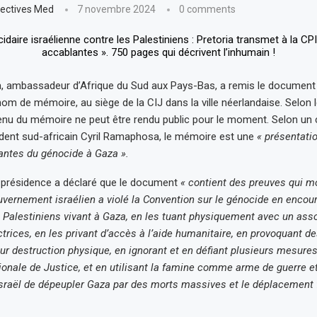
ectives Med
7 novembre 2024
0 comments
 ambassadeur d’Afrique du Sud aux Pays-Bas, a remis le document j
om de mémoire, au siège de la CIJ dans la ville néerlandaise. Selon 
tenu du mémoire ne peut être rendu public pour le moment. Selon u
dent sud-africain Cyril Ramaphosa, le mémoire est une
« présentati
antes du génocide à Gaza ».
 présidence a déclaré que le document
« contient des preuves qui m
ernement israélien a violé la Convention sur le génocide en encou
 Palestiniens vivant à Gaza, en les tuant physiquement avec un ass
trices, en les privant d’accès à l’aide humanitaire, en provoquant d
leur destruction physique, en ignorant et en défiant plusieurs mesure
tionale de Justice, et en utilisant la famine comme arme de guerre et
’Israël de dépeupler Gaza par des morts massives et le déplacement