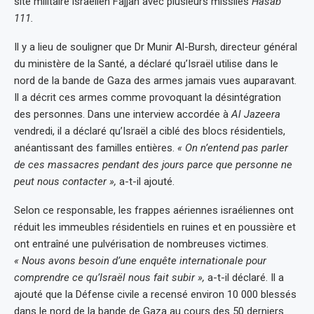
site militaire israélien Fajjah avec plusieurs missiles
Hasab
111.
Il y a lieu de souligner que Dr Munir Al-Bursh, directeur général
du ministère de la Santé, a déclaré qu’Israël utilise dans le
nord de la bande de Gaza des armes jamais vues auparavant.
Il a décrit ces armes comme provoquant la désintégration
des personnes. Dans une interview accordée à
Al Jazeera
vendredi, il a déclaré qu’Israël a ciblé des blocs résidentiels,
anéantissant des familles entières.
« On n’entend pas parler
de ces massacres pendant des jours parce que personne ne
peut nous contacter »,
a-t-il ajouté.
Selon ce responsable, les frappes aériennes israéliennes ont
réduit les immeubles résidentiels en ruines et en poussière et
ont entraîné une pulvérisation de nombreuses victimes.
« Nous avons besoin d’une enquête internationale pour
comprendre ce qu’Israël nous fait subir »,
a-t-il déclaré. Il a
ajouté que la Défense civile a recensé environ 10 000 blessés
dans le nord de la bande de Gaza au cours des 50 derniers