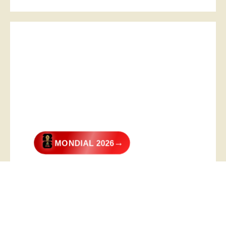
→
MONDIAL 2026
@2026 – All Right Reserved. Designed and Developed by
Digital
Transformer
.