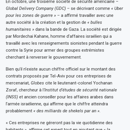
En octobre, une troisième société de sécurité américaine –
Global Delivery Company (GDC)
– se décrivant comme
« Uber
pour les zones de guerre »
– a affirmé travailler avec une
autre société à la création et la gestion de
« bulles
humanitaires »
dans la bande de Gaza. La société est dirigée
par Mordechai Kahane, homme d’affaires israélien qui a
travaillé avec les renseignements sionistes pendant la guerre
contre la Syrie pour armer des groupes extrémistes
cherchant à renverser le gouvernement.
Bien qu’il n’existe aucun chiffre officiel sur le montant des
contrats proposés par Tel-Aviv pour ces entreprises de
mercenariat,
Globes
cite le lieutenant-colonel Yochanan
Zoraf, chercheur à l
’Institut d’études de sécurité nationale
(INSS)
et ancien conseiller pour les affaires arabes dans
l’armée israélienne, qui affirme que le chiffre atteindra
probablement
« des milliards de shekels par an ».
« Ces entreprises ne géreront pas la vie quotidienne des
habitants », affirme cet expert tout en ajoutant que
« la