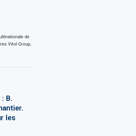
s
ltinationale de
res Vitol Group,
: B.
hantier.
r les