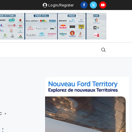
Login/Register
C
 :