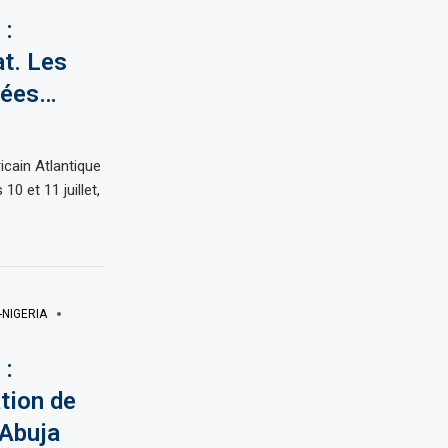
 :
t. Les
dées…
icain Atlantique
0 et 11 juillet,
NIGERIA
 :
tion de
 Abuja