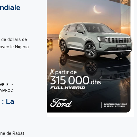
ndiale
 de dollars de
vec le Nigeria,
ABLE
MAROC
: La
ine de Rabat