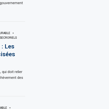
e gouvernement
URABLE
SECRORIELS
: Les
cisées
qui doit relier
achèvement des
RABLE