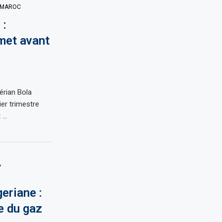
MAROC
 :
met avant
érian Bola
er trimestre
 …
eriane :
e du gaz