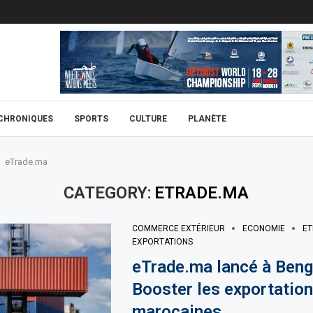
CHRONIQUES
SPORTS
CULTURE
PLANÈTE
eTrade.ma
CATEGORY:
ETRADE.MA
COMMERCE EXTÉRIEUR
ECONOMIE
ET
EXPORTATIONS
eTrade.ma lancé à Bengu
Booster les exportatio
marocaines