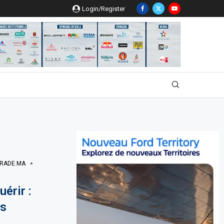
Login/Register
RADE.MA
érir :
ns