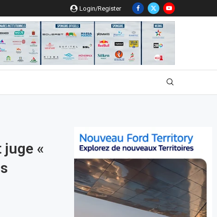
Login/Register
 juge «
is