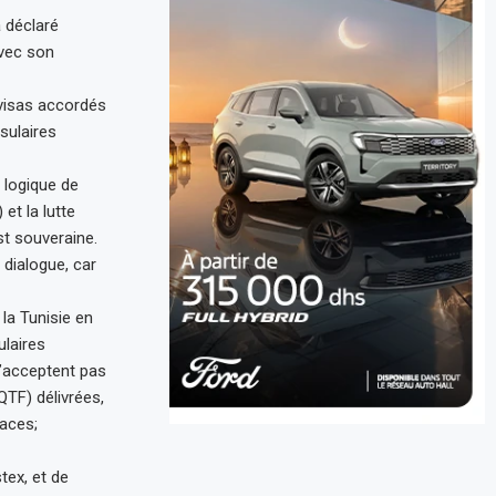
 déclaré
avec son
 visas accordés
nsulaires
 logique de
et la lutte
st souveraine.
 dialogue, car
la Tunisie en
ulaires
n’acceptent pas
OQTF) délivrées,
naces;
tex, et de