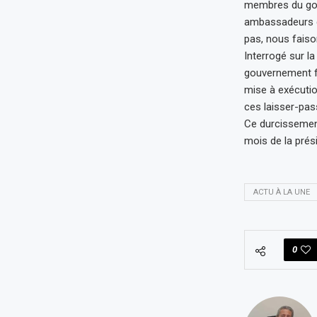
membres du gouv
ambassadeurs d
pas, nous faison
Interrogé sur l
gouvernement fra
mise à exécutio
ces laisser-pas
Ce durcissement
mois de la prési
ACTU À LA UNE
0