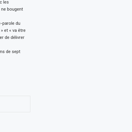
c les
 ne bougent
e-parole du
» et « va être
r de délivrer
ins de sept