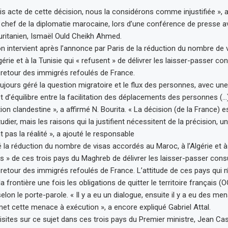
s acte de cette décision, nous la considérons comme injustifiée », a
 chef de la diplomatie marocaine, lors d’une conférence de presse 
itanien, Ismaël Ould Cheikh Ahmed.
on intervient après l’annonce par Paris de la réduction du nombre de
gérie et à la Tunisie qui « refusent » de délivrer les laisser-passer co
retour des immigrés refoulés de France.
ujours géré la question migratoire et le flux des personnes, avec une
t d’équilibre entre la facilitation des déplacements des personnes (…) 
ion clandestine », a affirmé N. Bourita. « La décision (de la France) e
udier, mais les raisons qui la justifient nécessitent de la précision, un
nt pas la réalité », a ajouté le responsable
 la réduction du nombre de visas accordés au Maroc, à l’Algérie et à 
us » de ces trois pays du Maghreb de délivrer les laisser-passer cons
retour des immigrés refoulés de France. L’attitude de ces pays qui 
la frontière une fois les obligations de quitter le territoire français (
elon le porte-parole. « Il y a eu un dialogue, ensuite il y a eu des me
met cette menace à exécution », a encore expliqué Gabriel Attal.
isites sur ce sujet dans ces trois pays du Premier ministre, Jean Cas