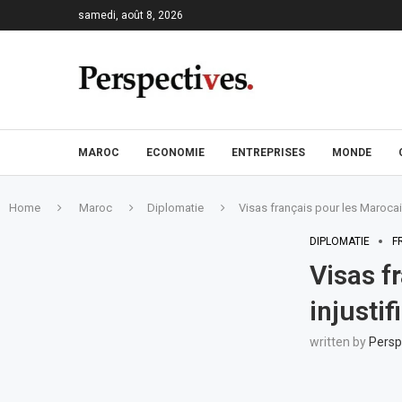
samedi, août 8, 2026
MAROC
ECONOMIE
ENTREPRISES
MONDE
Home
Maroc
Diplomatie
Visas français pour les Marocains
DIPLOMATIE
F
Visas f
injustif
written by
Persp