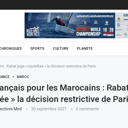
CHRONIQUES
SPORTS
CULTURE
PLANÈTE
 : Rabat juge « injustifiée » la décision restrictive de Paris
RANCE
MAROC
rançais pour les Marocains : Rabat
iée » la décision restrictive de Par
ectives Med
30 septembre 2021
0 comments