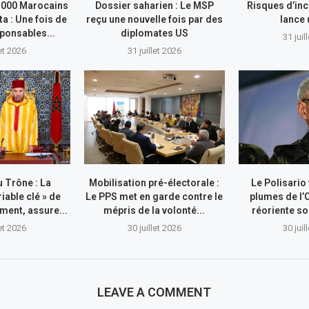
.000 Marocains
Dossier saharien : Le MSP
Risques d’inc
ta : Une fois de
reçu une nouvelle fois par des
lance
sponsables...
diplomates US
31 juil
let 2026
31 juillet 2026
 Trône : La
Mobilisation pré-électorale :
Le Polisario
riable clé » de
Le PPS met en garde contre le
plumes de l’
ment, assure...
mépris de la volonté...
réoriente so
let 2026
30 juillet 2026
30 juil
LEAVE A COMMENT