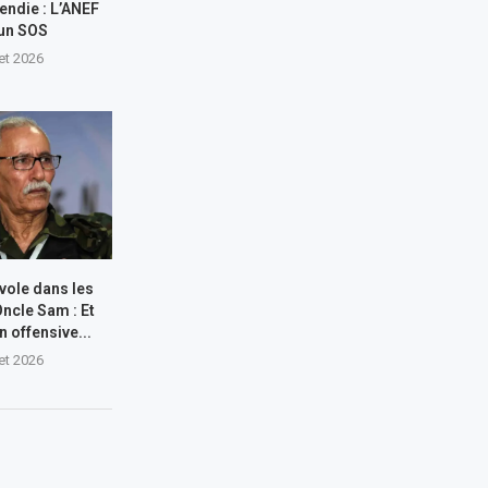
endie : L’ANEF
 un SOS
let 2026
 vole dans les
Oncle Sam : Et
n offensive...
let 2026