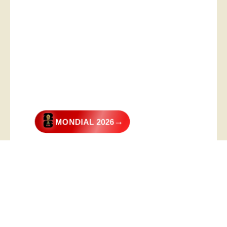
→
MONDIAL 2026
@2026 – All Right Reserved. Designed and Developed by
Digital
Transformer
.