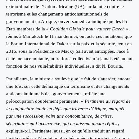
extraordinaire de l’Union africaine (UA) sur la lutte contre le
terrorisme et les changements anticonstitutionnels de
gouvernement en Afrique, ouvert samedi, a indiqué que les 85
Etats membres de la
« Coalition Globale pour vaincre Daech
»,
réunis à Marrakech le 11 mai dernier, ont acté ces mutations, que
le Forum International de Dakar sur la paix et la sécurité, tenu en
2016, sous la Présidence de Macky Sall avait anticipées. Face à
cette menace mutante, notre force collective n’a jamais été autant
fonction de nos vulnérabilités individuelles, a dit N. Bourita.
Par ailleurs, le ministre a soulevé que le fait de s’attarder, encore
une fois, sur cette thématique du terrorisme et des changements
anticonstitutionnels des gouvernements, reflète une
préoccupation doublement pertinente.
« Pertinente au regard de
la conjoncture haute en défis que traverse l’Afrique, marquée
par une succession, voire une concomitance, de crises,
sécuritaires en l’occurrence, qui ne laissent aucun répit »
,
explique-t-il. Pertinente, aussi, en ce qu’elle traduit un regard
lucide porté sur l’évolution du phénomène terroriste en Afrique;