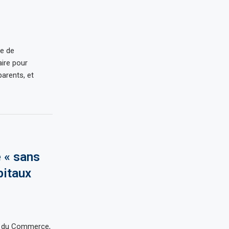
re de
ire pour
arents, et
é « sans
pitaux
et du Commerce,