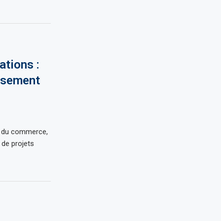
ations :
issement
et du commerce,
 de projets