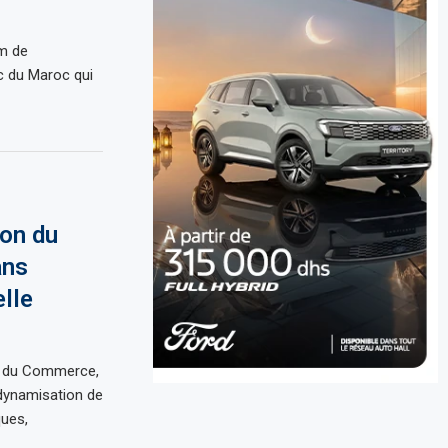
um de
c du Maroc qui
on du
ans
elle
et du Commerce,
edynamisation de
ques,