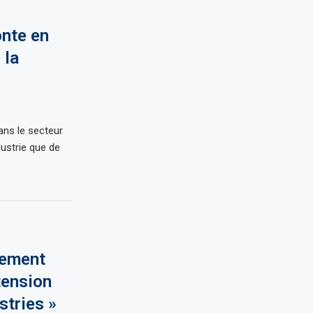
onte en
 la
ns le secteur
dustrie que de
cement
tension
stries »