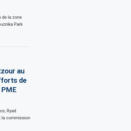
n de la zone
ouznika Park
zzour au
fforts de
s PME
rce, Ryad
nt la commission