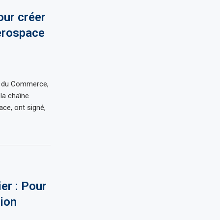
our créer
erospace
et du Commerce,
 la chaîne
ce, ont signé,
er : Pour
ion