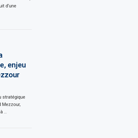
uit d’une
a
e, enjeu
ezzour
u stratégique
d Mezzour,
 à …