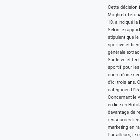
Cette décision 
Moghreb Tétoua
18, a indiqué 
Selon le rappor
stipulent que l
sportive et bie
générale extraor
Sur le volet te
sportif pour le
cours d’une seu
d’ici trois ans.
catégories U15,
Concernant le v
en lice en Boto
davantage de re
ressources liée
marketing en ra
Par ailleurs, l