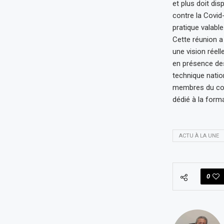
et plus doit di
contre la Covid
pratique valabl
Cette réunion a
une vision réell
en présence des
technique nati
membres du comi
dédié à la form
ACTU À LA UNE
0