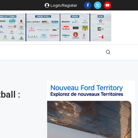
Login/Register
all :