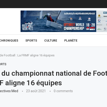
CHRONIQUES
SPORTS
CULTURE
PLANÈTE
de Football : La FRMF aligne 16 équipes
ORTS
 du championnat national de Footb
 aligne 16 équipes
ectives Med
23 août 2021
0 comments