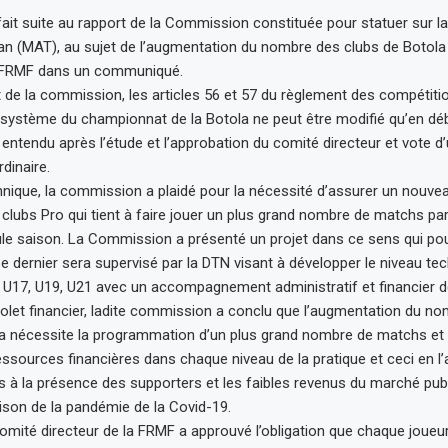
fait suite au rapport de la Commission constituée pour statuer sur l
n (MAT), au sujet de l’augmentation du nombre des clubs de Botola
la FRMF dans un communiqué.
t de la commission, les articles 56 et 57 du règlement des compétit
e système du championnat de la Botola ne peut être modifié qu’en dé
n entendu après l’étude et l’approbation du comité directeur et vote 
dinaire.
chnique, la commission a plaidé pour la nécessité d’assurer un nouv
s clubs Pro qui tient à faire jouer un plus grand nombre de matchs pa
le saison. La Commission a présenté un projet dans ce sens qui pour
 Ce dernier sera supervisé par la DTN visant à développer le niveau te
 U17, U19, U21 avec un accompagnement administratif et financier d
olet financier, ladite commission a conclu que l’augmentation du n
la nécessite la programmation d’un plus grand nombre de matchs et 
ssources financières dans chaque niveau de la pratique et ceci en l
s à la présence des supporters et les faibles revenus du marché publi
ison de la pandémie de la Covid-19.
e comité directeur de la FRMF a approuvé l’obligation que chaque joue