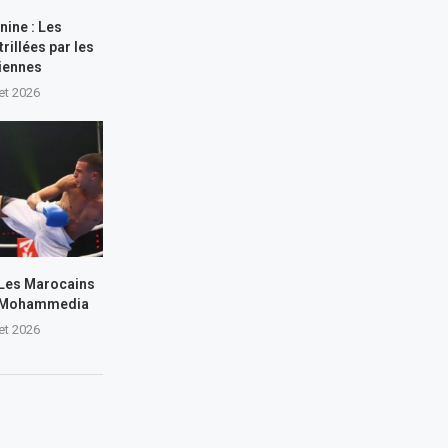
nine : Les
rillées par les
iennes
let 2026
 Les Marocains
 à Mohammedia
let 2026