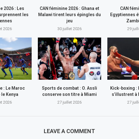
e 2026 : Les
CAN féminine 2026 : Ghana et
CAN fémi
rprennent les
Malawi tirent leurs épingles du
Egyptiennes ét
iennes
jeu
Zamb
let 2026
30 juillet 2026
29 juil
e : Le Maroc
Sports de combat : O. Assli
Kick-boxing :
 le Kenya
conserve son titre à Miami
s’illustrent
let 2026
27 juillet 2026
27 juil
LEAVE A COMMENT