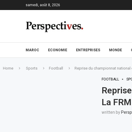
samedi, août 8, 2026
MAROC
ECONOMIE
ENTREPRISES
MONDE
Home
Sports
Football
Reprise du championnat national 
FOOTBALL
SP
Reprise
La FRMF
written by
Persp