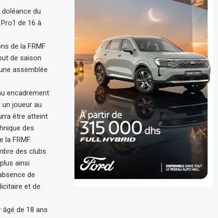
a doléance du
 Pro1 de 16 à
ions de la FRMF
but de saison
d’une assemblée
eau encadrement
r un joueur au
ra être atteint
chnique des
e la FRMF.
ombre des clubs
plus ainsi
’absence de
citaire et de
ur âgé de 18 ans