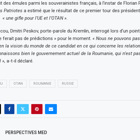
it des émules parmi les souverainistes français, à l’instar de Florian P
s Patriotes
a estimé que le résultat de ce premier tour des président
it
« une gifle pour l’UE et l’OTAN ».
ou, Dmitri Peskov, porte-parole du Kremlin, interrogé lors d’un point
ne ferait pas de prédictions » pour le moment.
« Nous ne pouvons pas
n la vision du monde de ce candidat en ce qui concerne les relatio
aissons bien le gouvernement actuel de la Roumanie, qui n’est pas
 »,
a-t-il déclaré.
CU
OTAN
ROUMANIE
RUSSIE
PERSPECTIVES MED