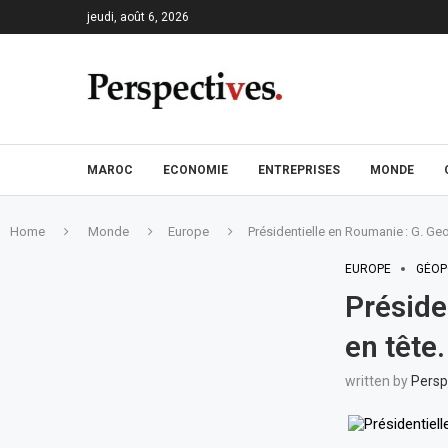
jeudi, août 6, 2026
MAROC
ECONOMIE
ENTREPRISES
MONDE
Home
Monde
Europe
Présidentielle en Roumanie : G. Geo
EUROPE
GÉOP
Préside
en tête
written by
Persp