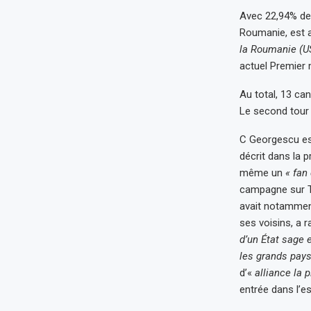
Avec 22,94% des
Roumanie, est ar
la Roumanie (
actuel Premier 
Au total, 13 can
Le second tour
C Georgescu est 
décrit dans la
même un
« fan
campagne sur Ti
avait notamment
ses voisins, a 
d’un État sage 
les grands pays
d’«
alliance la 
entrée dans l’