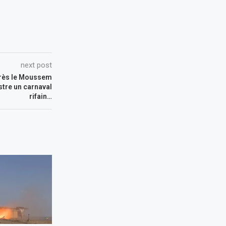
next post
près le Moussem
stre un carnaval
rifain…