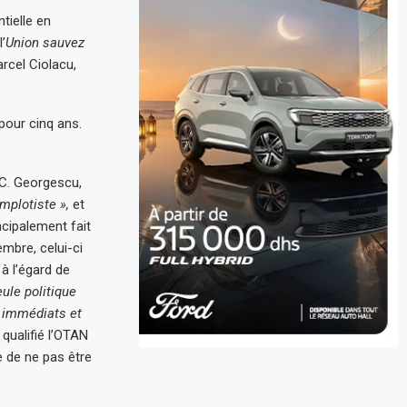
tielle en
’
Union sauvez
rcel Ciolacu,
pour cinq ans.
e C. Georgescu,
omplotiste »,
et
ncipalement fait
mbre, celui-ci
à l’égard de
ule politique
s immédiats et
qualifié l’OTAN
 de ne pas être