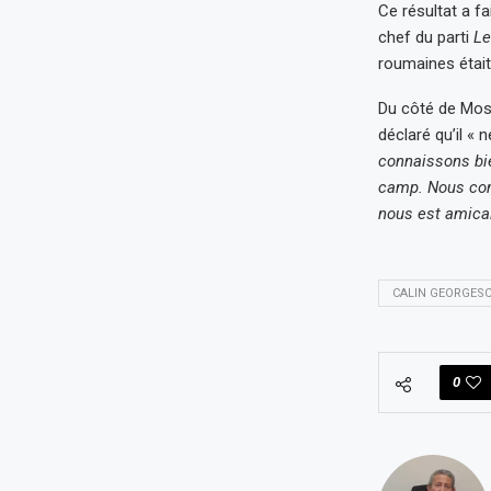
Ce résultat a fa
chef du parti
Le
roumaines éta
Du côté de Mosc
déclaré qu’il « 
connaissons bie
camp. Nous conn
nous est amical
CALIN GEORGES
0