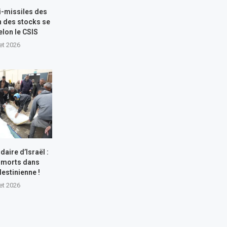
i-missiles des
n des stocks se
elon le CSIS
let 2026
aire d’Israël :
 morts dans
lestinienne !
let 2026