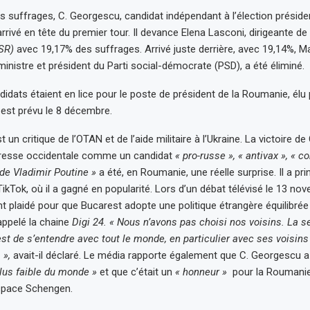
 suffrages, C. Georgescu, candidat indépendant à l’élection présiden
rivé en tête du premier tour. Il devance Elena Lasconi, dirigeante de l
USR)
avec
19,17% des suffrages. Arrivé juste derrière, avec 19,14%, Ma
ministre et président du Parti social-démocrate (PSD), a été éliminé.
didats étaient en lice pour le poste de président de la Roumanie, élu 
 est prévu le 8 décembre.
un critique de l’OTAN et de l’aide militaire à l’Ukraine. La victoire d
 presse occidentale comme un candidat
« pro-russe », « antivax », « c
 de Vladimir Poutine »
a été, en Roumanie, une réelle surprise. Il a pri
kTok, où il a gagné en popularité. Lors d’un débat télévisé le 13 nove
 plaidé pour que Bucarest adopte une politique étrangère équilibrée 
rappelé la chaine
Digi 24. « Nous n’avons pas choisi nos voisins. La se
est de s’entendre avec tout le monde, en particulier avec ses voisin
 »,
avait-il déclaré. Le média rapporte également que C. Georgescu a 
plus faible du monde »
et que c’était un
« honneur »
pour la Roumanie
espace Schengen.