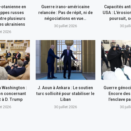
-otanienne en
Guerre irano-américaine
Capacités ant
appes russes
relancée : Pas de répit, ni de
USA : L’érosio
tre plusieurs
négociations en vue…
poursuit, s
res ukrainiens
30 juillet 2026
30 juil
let 2026
à Washington :
J. Aoun à Ankara : Le soutien
Guerre génocid
on concernant
turc sollicité pour stabiliser le
Encore des
nt à D. Trump
Liban
l’enclave pa
let 2026
30 juillet 2026
30 juil