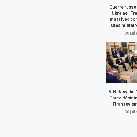
Guerre russo
Ukraine : Fr
massives con
sites militai
30 juil
B. Netanyahu 
Toute décisi
l’Iran revie
30 juil