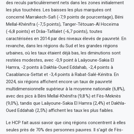
des reculs particulièrement nets dans les zones initialement
les plus touchées. Les baisses les plus marquées ont
concerné Marrakech-Safi (-7,9 points de pourcentage), Béni
Mellal-Khénifra (-7,5 points), Tanger-Tétouan-Al Hoceïma
(-6,8 points) et Drâa-Tafilalet (-6,7 points), toutes
caractérisées en 2014 par des niveaux élevés de pauvreté. En
revanche, dans les régions du Sud et les grandes régions
urbaines, où les taux étaient déjà bas, les diminutions sont
restées modestes, avec -0,9 point à Laâyoune-Sakia El
Hamra, -2 points à Dakhla-Oued Eddahab, -2,4 points à
Casablanca-Settat et -3,4 points à Rabat-Salé-Kénitra. En
2024, six régions affichent encore un taux de pauvreté
multidimensionnelle supérieur à la moyenne nationale (6,8%),
avec des pics à Béni Mellal-Khénifra (9,8 %) et Fès-Meknès
(9,0%), tandis que Laâyoune-Sakia El Hamra (2,4%) et Dakhla-
Oued Eddahab (2,5%) affichent les taux les plus faibles.
Le HCP fait aussi savoir que cinq régions concentrent à elles
seules près de 70% des personnes pauvres. Il s’agit de Fès-