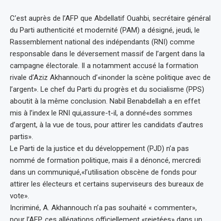
C’est auprès de l’AFP que Abdellatif Ouahbi, secrétaire général
du Parti authenticité et modernité (PAM) a désigné, jeudi, le
Rassemblement national des indépendants (RNI) comme
responsable dans le déversement massif de l’argent dans la
campagne électorale. Il a notamment accusé la formation
rivale d’Aziz Akhannouch d’«inonder la scène politique avec de
l’argent». Le chef du Parti du progrès et du socialisme (PPS)
aboutit à la même conclusion. Nabil Benabdellah a en effet
mis à l’index le RNI qui,assure-t-il, a donné«des sommes
d’argent, à la vue de tous, pour attirer les candidats d’autres
partis».
Le Parti de la justice et du développement (PJD) n’a pas
nommé de formation politique, mais il a dénoncé, mercredi
dans un communiqué,«l’utilisation obscène de fonds pour
attirer les électeurs et certains superviseurs des bureaux de
vote».
Incriminé, A. Akhannouch n’a pas souhaité « commenter»,
pour l’AFP, ces allégations officiellement «rejetées» dans un