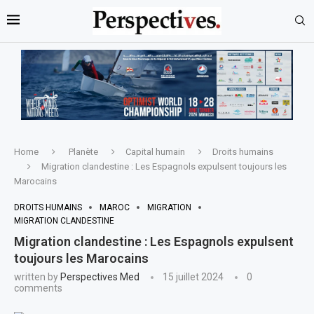
Home
Planète
Capital humain
Droits humains
Migration clandestine : Les Espagnols expulsent toujours les
Marocains
DROITS HUMAINS
MAROC
MIGRATION
MIGRATION CLANDESTINE
Migration clandestine : Les Espagnols expulsent
toujours les Marocains
written by
Perspectives Med
15 juillet 2024
0
comments