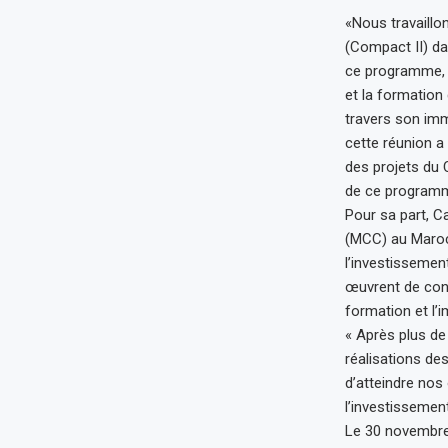
«Nous travaillo
(Compact II) da
ce programme, q
et la formation 
travers son imm
cette réunion a
des projets du C
de ce programme
Pour sa part, C
(MCC) au Maroc,
l’investissement
œuvrent de conc
formation et l’i
« Après plus d
réalisations de
d’atteindre nos
l’investissement
Le 30 novembre 