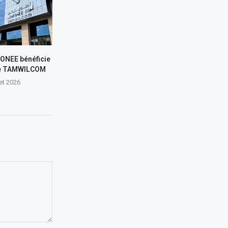
L’ONEE bénéficie
de TAMWILCOM
let 2026