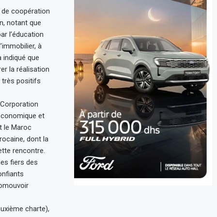
e de coopération
n, notant que
ar l’éducation
’immobilier, à
a indiqué que
r la réalisation
 très positifs
 Corporation
 économique et
et le Maroc
ocaine, dont la
ette rencontre.
es fiers des
onfiants
romouvoir
euxième charte),