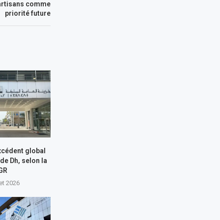
artisans comme
priorité future
xcédent global
 de Dh, selon la
GR
let 2026