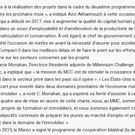
ns à la réalisation des projets dans le cadre du deuxième programm
ns les prochains mois », a indiqué Aziz Akhannouch à cette occasio
ui a débuté en 2017, vise à augmenter la qualité du capital humain p
dans un souci d’employabilité et d’amélioration de la productivité de l
atriculation et conservation. A cet égard, le chef du gouvernement 
 été l’occasion de mettre en avant la nécessité d’œuvrer pour accélére
ompact II dans les meilleurs délais et de faire le point sur les effets
 sur les secteurs concernés par les projets.
arrie Monahan, Directrice Résidente adjointe de Millennium Challenge
 a expliqué que « la mission du MCC est de stimuler la croissance
 dans le secteur privé dans les pays où il opère ». « Les États-Unis 
ert pour investir dans deux domaines prioritaires de l’économie mar
mmobilier », a noté C. Monahan, qui a exprimé sa fierté d’assister à c
e quatre ans de mise en œuvre de cette charte, nous, au MMC, somm
s projets de formation et immobiliers, et nous sommes également c
 objectifs communs de préparer les jeunes au marché d’emploi et p
 dans le domaine de l’immobilier. »
2015, le Maroc a signé le programme de coopération bilatéral (la d