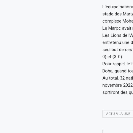
L’équipe nation
stade des Marty
complexe Moha
Le Maroc avait 
Les Lions de l’A
entretenu une d
seul but de ces
0) et (3-0)
Pour rappel, le 
Doha, quand tou
Au total, 32 na
novembre 2022. 
sortiront des q
ACTU À LA UNE