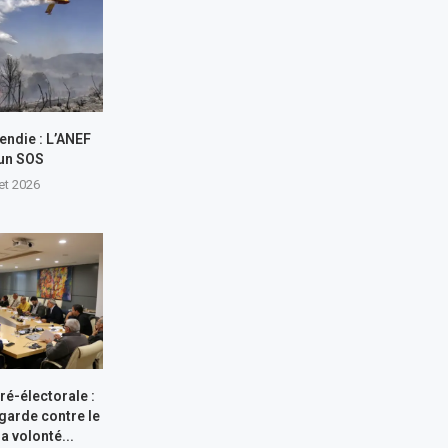
endie : L’ANEF
 un SOS
let 2026
ré-électorale :
garde contre le
a volonté...