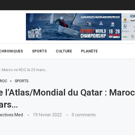
CHRONIQUES
SPORTS
CULTURE
PLANÈTE
 : Maroc vs RDC le 25 mars…
ROC
SPORTS
e l’Atlas/Mondial du Qatar : Maro
mars…
ectives Med
19 février 2022
0 comments