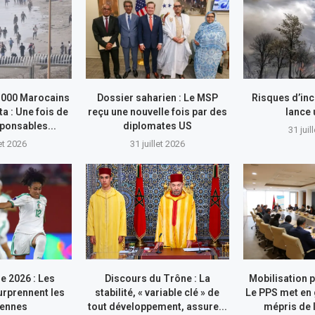
.000 Marocains
Dossier saharien : Le MSP
Risques d’inc
ta : Une fois de
reçu une nouvelle fois par des
lance
sponsables...
diplomates US
31 juil
let 2026
31 juillet 2026
e 2026 : Les
Discours du Trône : La
Mobilisation p
rprennent les
stabilité, « variable clé » de
Le PPS met en 
iennes
tout développement, assure...
mépris de l