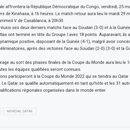
ale affrontera la République Démocratique du Congo, vendredi, 25 m
rs de Kinshasa, à 16 heures. Le match retour aura lieu le mardi 29 
mmed V de Casablanca, à 20h30.
réussi ses deux derniers matchs face au Soudan (3-0) et à la Guinée 
tlas ont terminé en tête du Groupe I avec 18 points. Auparavant, ils 
ynamique positive, disposant de la Guinée (4-1), malgré avoir concéd
 éliminatoires, après des victoires face au Soudan (2-0) (3-0) et la G
tirage au sort des phases finales de la Coupe du Monde aura lieu le 1e
tes les équipes qualifiées seront connues.
tions participeront à la Coupe du Monde 2022 qui se tiendra au Qatar à
Le Qatar se qualifie automatiquement en tant qu’hôte et les 31 autre
ualifications régionales organisées dans le monde entier.
MONDIAL QATAR