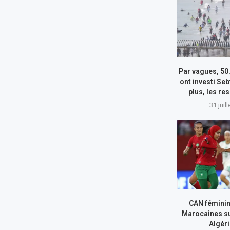
Par vagues, 50
ont investi Seb
plus, les re
31 juil
CAN féminin
Marocaines su
Algér