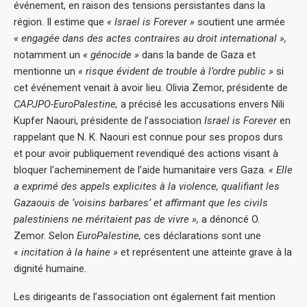
événement, en raison des tensions persistantes dans la
région. Il estime que
« Israel is Forever »
soutient une armée
« engagée dans des actes contraires au droit international »,
notamment un
« génocide »
dans la bande de Gaza et
mentionne un
« risque évident de trouble à l’ordre public »
si
cet événement venait à avoir lieu. Olivia Zemor, présidente de
CAPJPO-EuroPalestine,
a précisé les accusations envers Nili
Kupfer Naouri, présidente de l’association
Israel is Forever
en
rappelant que N. K. Naouri est connue pour ses propos durs
et pour avoir publiquement revendiqué des actions visant à
bloquer l’acheminement de l’aide humanitaire vers Gaza.
« Elle
a exprimé des appels explicites à la violence, qualifiant les
Gazaouis de ‘voisins barbares’ et affirmant que les civils
palestiniens ne méritaient pas de vivre »,
a dénoncé O.
Zemor. Selon
EuroPalestine,
ces déclarations sont une
« incitation à la haine »
et représentent une atteinte grave à la
dignité humaine.
Les dirigeants de l’association ont également fait mention