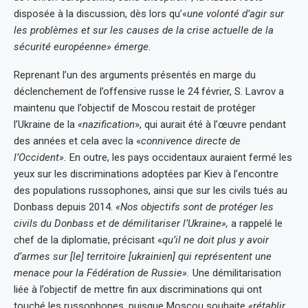
disposée à la discussion, dès lors qu’«
une volonté d’agir sur
les problèmes et sur les causes de la crise actuelle de la
sécurité européenne» émerge.
Reprenant l’un des arguments présentés en marge du
déclenchement de l’offensive russe le 24 février, S. Lavrov a
maintenu que l’objectif de Moscou restait de protéger
l’Ukraine de la
«nazification
», qui aurait été à l’œuvre pendant
des années et cela avec la «
connivence directe de
l’Occident».
En outre, les pays occidentaux auraient fermé les
yeux sur les discriminations adoptées par Kiev à l’encontre
des populations russophones, ainsi que sur les civils tués au
Donbass depuis 2014.
«Nos objectifs sont de protéger les
civils du Donbass et de démilitariser l’Ukraine»,
a rappelé le
chef de la diplomatie, précisant «
qu’il ne doit plus y avoir
d’armes sur [le] territoire [ukrainien] qui représentent une
menace pour la Fédération de Russie».
Une démilitarisation
liée à l’objectif de mettre fin aux discriminations qui ont
touché les russophones, puisque Moscou souhaite
«rétablir