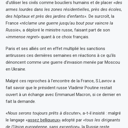
d’utiliser les civils comme boucliers humains et de placer
«des
armes lourdes dans les zones résidentielles, près des écoles,
des hôpitaux et près des jardins d’enfants».
De surcroît, la
France
«réclame une guerre jusqu’au bout pour vaincre la
Russie»,
a déploré le ministre russe, faisant part de son
«
immense regret»
quant à ce choix français.
Paris et ses alliés ont en effet multiplié les sanctions
antirusses ces dernières semaines en réactions à ce qu’ils
dénoncent comme une guerre d’invasion menée par Moscou
en Ukraine.
Malgré ces reproches à l’encontre de la France, S.Lavrov a
fait savoir que le président russe Vladimir Poutine restait
ouvert à un échange avec Emmanuel Macron, si ce dernier en
fait la demande.
«Nous serons toujours prêts à discuter»,
a-t-il insisté : malgré
le langage «
assez belliqueux»
adopté par
«tous les dirigeants
de l’Union européenne, sans exception»,
la Russie reste