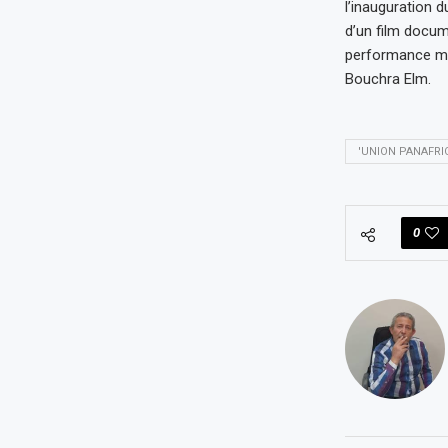
l’inauguration d
d’un film docume
performance mu
Bouchra Elm.
'UNION PANAFRI
0