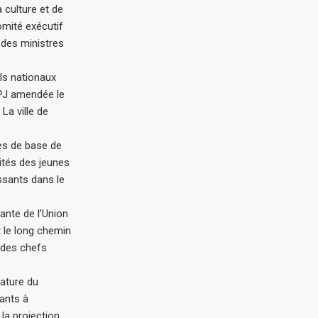
 culture et de
mité exécutif
 des ministres
ils nationaux
’UPJ amendée le
La ville de
pes de base de
ités des jeunes
issants dans le
ante de l’Union
t le long chemin
e des chefs
nature du
pants à
 la projection