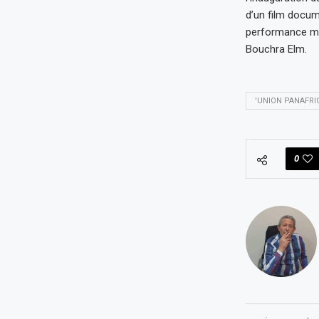
d’un film docume
performance mu
Bouchra Elm.
'UNION PANAFRI
0