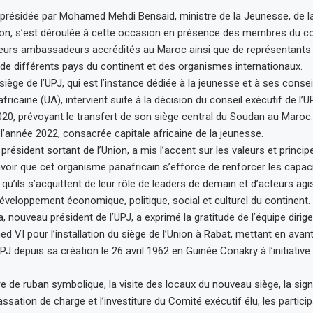
résidée par Mohamed Mehdi Bensaid, ministre de la Jeunesse, de la
on, s’est déroulée à cette occasion en présence des membres du co
sieurs ambassadeurs accrédités au Maroc ainsi que de représentants
de différents pays du continent et des organismes internationaux.
siège de l’UPJ, qui est l’instance dédiée à la jeunesse et à ses conse
africaine (UA), intervient suite à la décision du conseil exécutif de l
0, prévoyant le transfert de son siège central du Soudan au Maroc. 
 l’année 2022, consacrée capitale africaine de la jeunesse.
résident sortant de l’Union, a mis l’accent sur les valeurs et princi
savoir que cet organisme panafricain s’efforce de renforcer les capac
qu’ils s’acquittent de leur rôle de leaders de demain et d’acteurs ag
veloppement économique, politique, social et culturel du continent.
 nouveau président de l’UPJ, a exprimé la gratitude de l’équipe dirige
 VI pour l’installation du siège de l’Union à Rabat, mettant en avan
PJ depuis sa création le 26 avril 1962 en Guinée Conakry à l’initiativ
e de ruban symbolique, la visite des locaux du nouveau siège, la sig
sation de charge et l’investiture du Comité exécutif élu, les partici