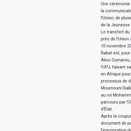
Une cérémonie p
la communicati
l’Union, de plu
de la Jeunesse 
Le transfert du 
près de l’Union 
10 novembre 202
Rabat est, pour
Aliou Oumarou, p
l’UPJ, faisant 
en Afrique pour 
processus de dé
Moumouni Dialla,
au roi Mohammed
parcouru par l’U
d’État.
Après la coupur
document de pas
l’inauguration d