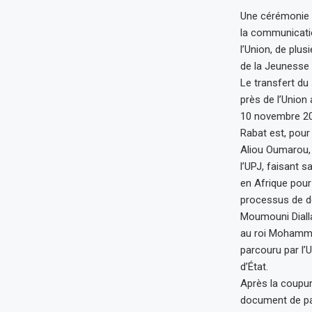
Une cérémonie p
la communicati
l’Union, de plu
de la Jeunesse 
Le transfert du 
près de l’Union 
10 novembre 202
Rabat est, pour
Aliou Oumarou, p
l’UPJ, faisant 
en Afrique pour 
processus de dé
Moumouni Dialla,
au roi Mohammed
parcouru par l’U
d’État.
Après la coupur
document de pas