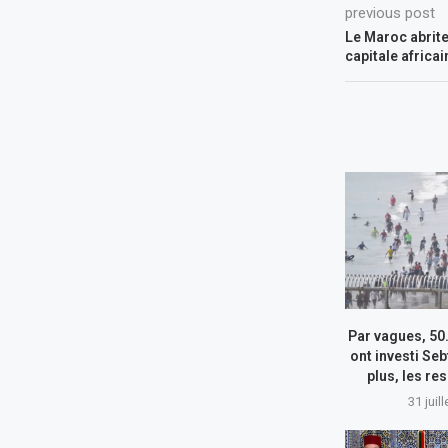
previous post
Le Maroc abrite 
capitale africai
Par vagues, 50
ont investi Seb
plus, les re
31 juil