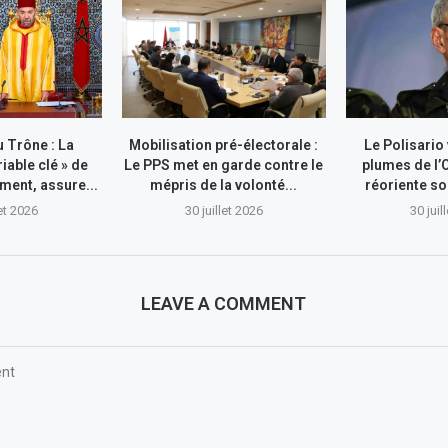
 Trône : La
Mobilisation pré-électorale :
Le Polisario
riable clé » de
Le PPS met en garde contre le
plumes de l’
ment, assure...
mépris de la volonté...
réoriente so
let 2026
30 juillet 2026
30 juil
LEAVE A COMMENT