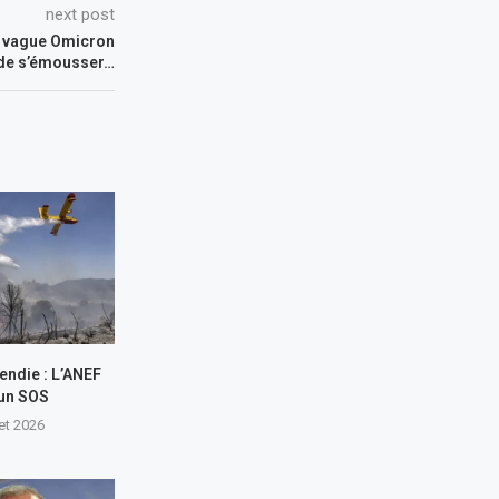
next post
a vague Omicron
 de s’émousser…
endie : L’ANEF
 un SOS
let 2026