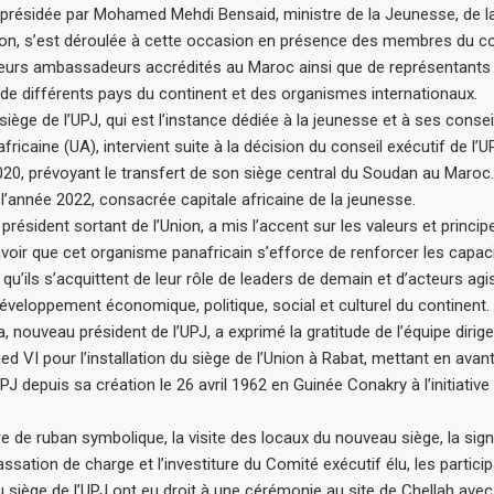
résidée par Mohamed Mehdi Bensaid, ministre de la Jeunesse, de la
on, s’est déroulée à cette occasion en présence des membres du co
sieurs ambassadeurs accrédités au Maroc ainsi que de représentants
de différents pays du continent et des organismes internationaux.
siège de l’UPJ, qui est l’instance dédiée à la jeunesse et à ses conse
africaine (UA), intervient suite à la décision du conseil exécutif de l
0, prévoyant le transfert de son siège central du Soudan au Maroc. 
 l’année 2022, consacrée capitale africaine de la jeunesse.
résident sortant de l’Union, a mis l’accent sur les valeurs et princi
savoir que cet organisme panafricain s’efforce de renforcer les capac
qu’ils s’acquittent de leur rôle de leaders de demain et d’acteurs ag
veloppement économique, politique, social et culturel du continent.
 nouveau président de l’UPJ, a exprimé la gratitude de l’équipe dirige
 VI pour l’installation du siège de l’Union à Rabat, mettant en avan
PJ depuis sa création le 26 avril 1962 en Guinée Conakry à l’initiativ
e de ruban symbolique, la visite des locaux du nouveau siège, la sig
sation de charge et l’investiture du Comité exécutif élu, les partici
u siège de l’UPJ ont eu droit à une cérémonie au site de Chellah avec