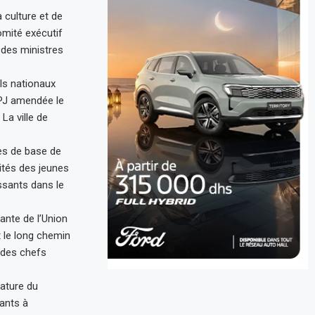
 culture et de
mité exécutif
 des ministres
ils nationaux
’UPJ amendée le
La ville de
pes de base de
ités des jeunes
issants dans le
ante de l’Union
t le long chemin
e des chefs
nature du
pants à