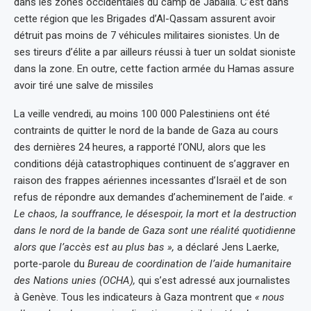
dans les zones occidentales du camp de Jabalia. C’est dans
cette région que les Brigades d’Al-Qassam assurent avoir
détruit pas moins de 7 véhicules militaires sionistes. Un de
ses tireurs d’élite a par ailleurs réussi à tuer un soldat sioniste
dans la zone. En outre, cette faction armée du Hamas assure
avoir tiré une salve de missiles
La veille vendredi, au moins 100 000 Palestiniens ont été
contraints de quitter le nord de la bande de Gaza au cours
des dernières 24 heures, a rapporté l’ONU, alors que les
conditions déjà catastrophiques continuent de s’aggraver en
raison des frappes aériennes incessantes d’Israël et de son
refus de répondre aux demandes d’acheminement de l’aide.
«
Le chaos, la souffrance, le désespoir, la mort et la destruction
dans le nord de la bande de Gaza sont une réalité quotidienne
alors que l’accès est au plus bas »,
a déclaré Jens Laerke,
porte-parole du
Bureau de coordination de l’aide humanitaire
des Nations unies (OCHA),
qui s’est adressé aux journalistes
à Genève. Tous les indicateurs à Gaza montrent que
« nous