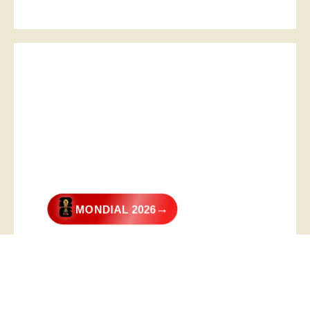
→
MONDIAL 2026
@2026 – All Right Reserved. Designed and Developed by
Digital
Transformer
.