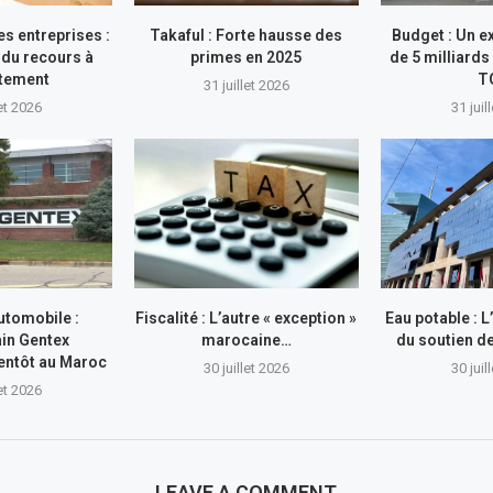
s entreprises :
Takaful : Forte hausse des
Budget : Un e
du recours à
primes en 2025
de 5 milliards
ttement
T
31 juillet 2026
let 2026
31 juil
utomobile :
Fiscalité : L’autre « exception »
Eau potable : 
in Gentex
marocaine…
du soutien 
entôt au Maroc
30 juillet 2026
30 juil
let 2026
LEAVE A COMMENT