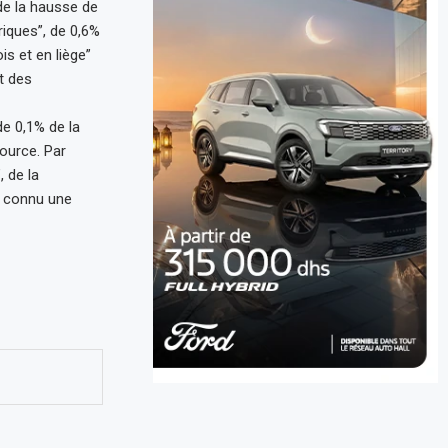
de la hausse de
riques”, de 0,6%
is et en liège”
t des
de 0,1% de la
source. Par
, de la
nt connu une