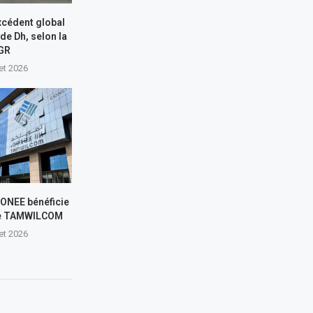
xcédent global
 de Dh, selon la
GR
let 2026
L’ONEE bénéficie
de TAMWILCOM
let 2026